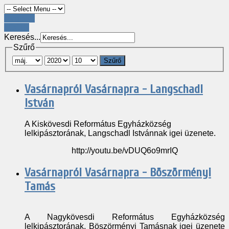
Register
LOGIN
Keresés...
Szűrő
Szűrő
Vasárnapról Vasárnapra - Langschadl
István
A Kiskövesdi Református Egyházközség
lelkipásztorának, Langschadl Istvánnak igei üzenete.
http://youtu.be/vDUQ6o9mrIQ
Vasárnapról Vasárnapra - Böszörményi
Tamás
A Nagykövesdi Református Egyházközség
lelkipásztorának, Böszörményi Tamásnak igei üzenete