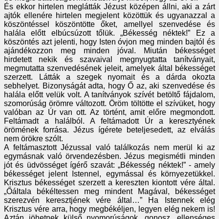
És ekkor hirtelen meglátták Jézust középen állni, aki a zárt
ajtók ellenére hirtelen megjelent közöttük és ugyanazzal a
köszöntéssel köszöntötte őket, amellyel szenvedése és
halála előtt elbúcsúzott tőlük. „Békesség néktek!” Ez a
köszöntés azt jelenti, hogy Isten óvjon meg minden bajtól és
ajándékozzon meg minden jóval. Miután békességet
hirdetett nekik és szavaival megnyugtatta tanítványait,
megmutatta szenvedésének jeleit, amelyek által békességet
szerzett. Látták a szegek nyomait és a dárda okozta
sebhelyet. Bizonyságát adta, hogy Ő az, aki szenvedése és
halála előtt velük volt. A tanítványok szívét betöltő fájdalom,
szomorúság örömre változott. Öröm töltötte el szívüket, hogy
valóban az Úr van ott. Az történt, amit előre megmondott.
Feltámadt a halálból. A feltámadott Úr a keresztyének
örömének forrása. Jézus ígérete beteljesedett, az elválás
nem örökre szólt.
A feltámasztott Jézussal való találkozás nem merül ki az
egymásnak való örvendezésben. Jézus megismétli minden
jót és üdvösséget ígérő szavát: „Békesség néktek!” - amely
békességet jelent Istennel, egymással és környezetükkel.
Krisztus békességet szerzett a kereszten kiontott vére által.
„Őáltala békéltessen meg mindent Magával, békességet
szerezvén keresztjének vére által…” Ha Istennek elég
Krisztus vére arra, hogy megbékéljen, legyen elég nekem is!
Aztán jöhetnek külső nyomorúságok, gonosz, ellenséges