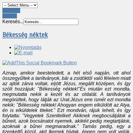
Register
LOGIN
Keresés...
Békesség néktek
Aznap, amikor beesteledett, a hét első napján, ott ahol
összegyűltek a tanítványok, bár a zsidóktól való félelem miatt
az ajtók zárva voltak, eljött Jézus, megállt középen, és így
szólt hozzájuk: "Békesség néktek!"És miután ezt mondta,
megmutatta nekik a kezét és az oldalát. A tanítványok
megörültek, hogy látják az Urat.Jézus erre ismét ezt mondta
nekik: "Békesség néktek! Ahogyan engem elküldött az Atya,
én is elküldelek titeket." Ezt mondván, rájuk lehelt, és így
folytatta: "Vegyetek Szentlelket! Akiknek megbocsátjátok a
bűneit, azok bocsánatot nyernek, akikéit pedig megtartjátok,
azoknak a bűnei megmaradnak." Tamás pedig, egy a
tizenkettő közül, akit Ikernek hívtak, éppen nem volt velük,