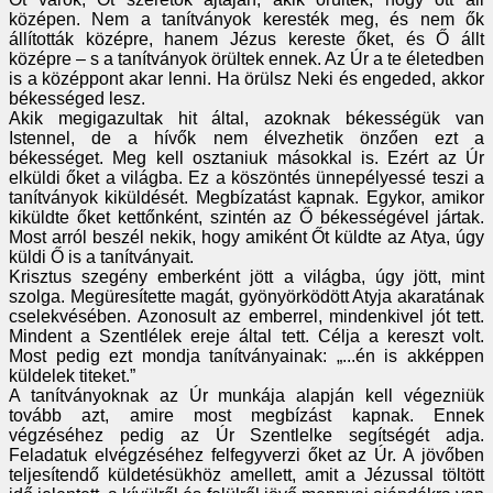
középen. Nem a tanítványok keresték meg, és nem ők
állították középre, hanem Jézus kereste őket, és Ő állt
középre – s a tanítványok örültek ennek. Az Úr a te életedben
is a középpont akar lenni. Ha örülsz Neki és engeded, akkor
békességed lesz.
Akik megigazultak hit által, azoknak békességük van
Istennel, de a hívők nem élvezhetik önzően ezt a
békességet. Meg kell osztaniuk másokkal is. Ezért az Úr
elküldi őket a világba. Ez a köszöntés ünnepélyessé teszi a
tanítványok kiküldését. Megbízatást kapnak. Egykor, amikor
kiküldte őket kettőnként, szintén az Ő békességével jártak.
Most arról beszél nekik, hogy amiként Őt küldte az Atya, úgy
küldi Ő is a tanítványait.
Krisztus szegény emberként jött a világba, úgy jött, mint
szolga. Megüresítette magát, gyönyörködött Atyja akaratának
cselekvésében. Azonosult az emberrel, mindenkivel jót tett.
Mindent a Szentlélek ereje által tett. Célja a kereszt volt.
Most pedig ezt mondja tanítványainak: „...én is akképpen
küldelek titeket.”
A tanítványoknak az Úr munkája alapján kell végezniük
tovább azt, amire most megbízást kapnak. Ennek
végzéséhez pedig az Úr Szentlelke segítségét adja.
Feladatuk elvégzéséhez felfegyverzi őket az Úr. A jövőben
teljesítendő küldetésükhöz amellett, amit a Jézussal töltött