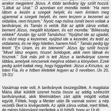
amikor megjelent Jézus. A többi tanítvány így szólt hozzá:
"Láttuk az Urat." Ő azonban ezt mondta nekik: "Ha nem
látom a kezén a szegek helyét, és nem érintem meg
ujjammal a szegek helyét, és nem teszem a kezemet az
oldalára, nem hiszem." Nyolc nap múlva ismét benn voltak a
tanítványai, és Tamás is velük. Bár az ajtók zárva voltak,
bement Jézus, megállt középen, és ezt mondta: "Békesség
néktek!" Azután így szólt Tamáshoz: "Nyújtsd ide az ujjadat,
és nézd meg a kezeimet, nyújtsd ide a kezedet, és tedd az
oldalamra, és ne légy hitetlen, hanem hívő." Tamás pedig így
felelt: "Én Uram, és én Istenem!" Jézus így szólt hozzá:
"Mivel látsz engem, hiszel: boldogok, akik nem látnak és
hisznek." Sok más jelt is tett Jézus a tanítványai szeme
láttára, amelyek nincsenek megírva ebben a könyvben. Ezek
pedig azért írattak meg, hogy higgyétek: Jézus a Krisztus, az
Isten Fia, és e hitben életetek legyen az ő nevében.
/Jn 20,
19-31/
Vasárnap este volt. A tanítványok összegyűltek. A magdalai
Mária által küldött üzenet hozta össze az addig szétszórt
tanítványokat, akik félelmükben zárt ajtók mögött voltak
együtt. Féltek, hogy a Mester után ők vannak soron: a nép
vezetői őket is kivégeztetik. Az ajtók zárva voltak, mert féltek,
de mégis bátorságot merítettek a jó hírből, hogy az Úr él.