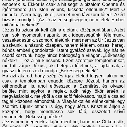
emberek is. Ekkor is csak a hit segít, a bizalom Őbenne és
ígéreteiben: „Ha Isten velünk, kicsoda ellenünk?” Mert Ő
mondta: „Nem hagylak el, sem el nem távozom tőled!” Azért
bízvást mondjuk: „Az Úr az én segítségem, nem félek. Ember
mit árthat nekem?”
Jézus Krisztusnak kell állnia életünk középpontjában. Azért
van sok nyomorult napunk, sok idegességünk, félelmünk,
veszekedésünk, szomorú életünk, mert nem az Úr Jézus van
a szívünk, a házunk közepén, hanem félelem, önzés, harag,
bűnös emberi gondolatok, Istent gyalázó szavak. Így hát ne
csodálkozzunk, hogy nincs boldogság a világon. „Békesség
néktek!” – ez a mi kincsünk. Ezért szeretjük templomunkat,
mert itt várjuk Jézust, aki belép a félelmek, a fájdalmak, a
gyász idején és ezt mondja: „Békesség néktek!”
Ha azt akarod, hogy szép és igaz életed legyen, akkor ne
csak a templomban engedd középre Jézust, hanem az
otthonodban is, ahol előveszed a Szentírást és olvasol
belőle, mint egykor a régiek, akik négy ökör áráért is
megvásárolták, melyből a családfő felolvasott, majd a család
tagjai közösen elmondták a Miatyánkot és elénekeltek egy
zsoltárt. Éljünk otthon is úgy, hogy Jézus Krisztus álljon a
középen, hogy mondhassa sok fájó, összetört szívű
embernek: „Békesség néktek!”
Jézus nem idegenek ajtaján ment be, hanem az Őt keresők,
Őt várók, Őt szeretők ajtaján, akik örültek, hogy ott áll