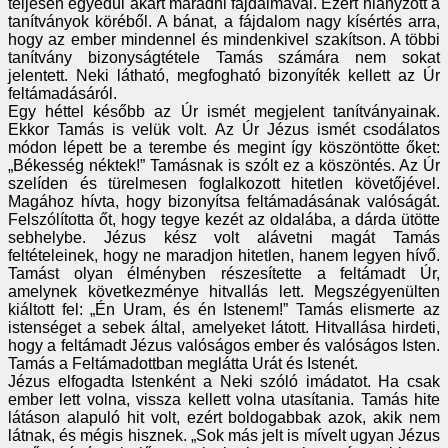
teljesen egyedül akart maradni fájdalmával. Ezért hiányzott a
tanítványok köréből. A bánat, a fájdalom nagy kísértés arra,
hogy az ember mindennel és mindenkivel szakítson. A többi
tanítvány bizonyságtétele Tamás számára nem sokat
jelentett. Neki látható, megfogható bizonyíték kellett az Úr
feltámadásáról.
Egy héttel később az Úr ismét megjelent tanítványainak.
Ekkor Tamás is velük volt. Az Úr Jézus ismét csodálatos
módon lépett be a terembe és megint így köszöntötte őket:
„Békesség néktek!” Tamásnak is szólt ez a köszöntés. Az Úr
szelíden és türelmesen foglalkozott hitetlen követőjével.
Magához hívta, hogy bizonyítsa feltámadásának valóságát.
Felszólította őt, hogy tegye kezét az oldalába, a dárda ütötte
sebhelybe. Jézus kész volt alávetni magát Tamás
feltételeinek, hogy ne maradjon hitetlen, hanem legyen hívő.
Tamást olyan élményben részesítette a feltámadt Úr,
amelynek következménye hitvallás lett. Megszégyenülten
kiáltott fel: „Én Uram, és én Istenem!” Tamás elismerte az
istenséget a sebek által, amelyeket látott. Hitvallása hirdeti,
hogy a feltámadt Jézus valóságos ember és valóságos Isten.
Tamás a Feltámadottban meglátta Urát és Istenét.
Jézus elfogadta Istenként a Neki szóló imádatot. Ha csak
ember lett volna, vissza kellett volna utasítania. Tamás hite
látáson alapuló hit volt, ezért boldogabbak azok, akik nem
látnak, és mégis hisznek. „Sok más jelt is mívelt ugyan Jézus