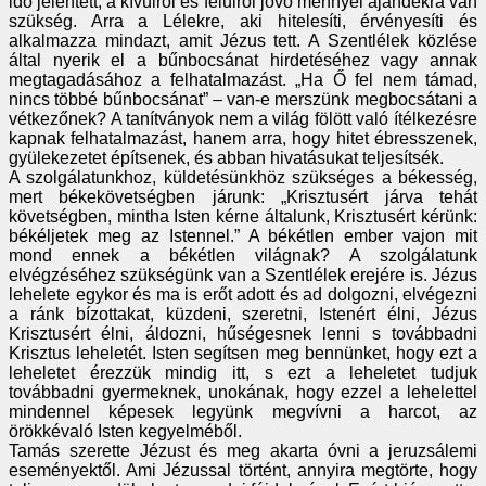
idő jelentett, a kívülről és felülről jövő mennyei ajándékra van
szükség. Arra a Lélekre, aki hitelesíti, érvényesíti és
alkalmazza mindazt, amit Jézus tett. A Szentlélek közlése
által nyerik el a bűnbocsánat hirdetéséhez vagy annak
megtagadásához a felhatalmazást. „Ha Ő fel nem támad,
nincs többé bűnbocsánat” – van-e merszünk megbocsátani a
vétkezőnek? A tanítványok nem a világ fölött való ítélkezésre
kapnak felhatalmazást, hanem arra, hogy hitet ébresszenek,
gyülekezetet építsenek, és abban hivatásukat teljesítsék.
A szolgálatunkhoz, küldetésünkhöz szükséges a békesség,
mert békekövetségben járunk: „Krisztusért járva tehát
követségben, mintha Isten kérne általunk, Krisztusért kérünk:
békéljetek meg az Istennel.” A békétlen ember vajon mit
mond ennek a békétlen világnak? A szolgálatunk
elvégzéséhez szükségünk van a Szentlélek erejére is. Jézus
lehelete egykor és ma is erőt adott és ad dolgozni, elvégezni
a ránk bízottakat, küzdeni, szeretni, Istenért élni, Jézus
Krisztusért élni, áldozni, hűségesnek lenni s továbbadni
Krisztus leheletét. Isten segítsen meg bennünket, hogy ezt a
leheletet érezzük mindig itt, s ezt a leheletet tudjuk
továbbadni gyermeknek, unokának, hogy ezzel a lehelettel
mindennel képesek legyünk megvívni a harcot, az
örökkévaló Isten kegyelméből.
Tamás szerette Jézust és meg akarta óvni a jeruzsálemi
eseményektől. Ami Jézussal történt, annyira megtörte, hogy