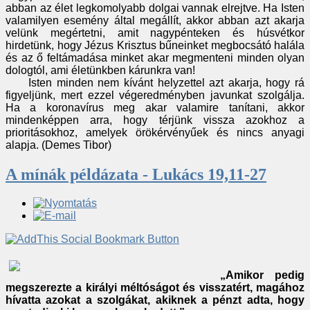
abban az élet legkomolyabb dolgai vannak elrejtve. Ha Isten
valamilyen esemény által megállít, akkor abban azt akarja
velünk megértetni, amit nagypénteken és húsvétkor
hirdetünk, hogy Jézus Krisztus bűneinket megbocsátó halála
és az ő feltámadása minket akar megmenteni minden olyan
dologtól, ami életünkben kárunkra van!
Isten minden nem kívánt helyzettel azt akarja, hogy rá
figyeljünk, mert ezzel végeredményben javunkat szolgálja.
Ha a koronavírus meg akar valamire tanítani, akkor
mindenképpen arra, hogy térjünk vissza azokhoz a
prioritásokhoz, amelyek örökérvényűek és nincs anyagi
alapja. (Demes Tibor)
A mínák példázata - Lukács 19,11-27
„Amikor pedig
megszerezte a királyi méltóságot és visszatért, magához
hívatta azokat a szolgákat, akiknek a pénzt adta, hogy