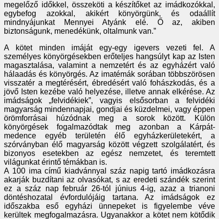
megelőző időkkel, összeköti a készítőket az imádkozókkal,
egybefog azokkal, akikért könyörgünk, és odaállít
mindnyájunkat Mennyei Atyánk elé. Ő az, akiben
biztonságunk, menedékünk, oltalmunk van.”
A kötet minden imáját egy-egy igevers vezeti fel. A
személyes könyörgésekben erőteljes hangsúlyt kap az Isten
magasztalása, valamint a nemzetért és az egyházért való
hálaadás és könyörgés. Az imatémák sorában többszörösen
visszatér a megtérésért, ébredésért való fohászkodás, és a
jövő Isten kezébe való helyezése, illetve annak elkérése. Az
imádságok „felvidékiek”, vagyis elsősorban a felvidéki
magyarság mindennapjai, gondjai és küzdelmei, vagy éppen
örömforrásai húzódnak meg a sorok között. Külön
könyörgések fogalmazódtak meg azonban a Kárpát-
medence egyéb területén élő egyházkerületekért, a
szórványban élő magyarság között végzett szolgálatért, és
bizonyos esetekben az egész nemzetet, és teremtett
világunkat érintő témákban is.
A 100 ima című kiadvánnyal száz napig tartó imádkozásra
akarják buzdítani az olvasókat, s az eredeti szándék szerint
ez a száz nap február 26-tól június 4-ig, azaz a trianoni
döntéshozatal évfordulójáig tartana. Az imádságok ez
időszakba eső egyházi ünnepeket is figyelembe véve
kerültek megfogalmazásra. Ugyanakkor a kötet nem kötődik