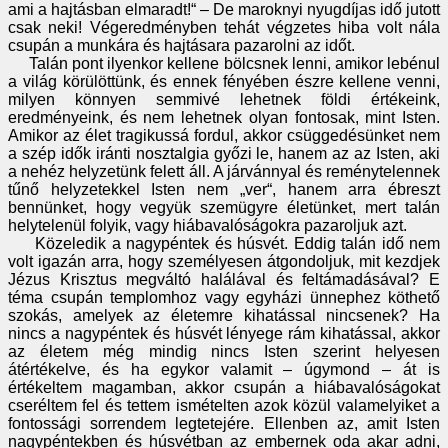
ami a hajtásban elmaradt!“ – De maroknyi nyugdíjas idő jutott
csak neki! Végeredményben tehát végzetes hiba volt nála
csupán a munkára és hajtásara pazarolni az időt.
Talán pont ilyenkor kellene bölcsnek lenni, amikor lebénul
a világ körülöttünk, és ennek fényében észre kellene venni,
milyen könnyen semmivé lehetnek földi értékeink,
eredményeink, és nem lehetnek olyan fontosak, mint Isten.
Amikor az élet tragikussá fordul, akkor csüggedésünket nem
a szép idők iránti nosztalgia győzi le, hanem az az Isten, aki
a nehéz helyzetünk felett áll. A járvánnyal és reménytelennek
tűnő helyzetekkel Isten nem „ver“, hanem arra ébreszt
bennünket, hogy vegyük szemügyre életünket, mert talán
helytelenül folyik, vagy hiábavalóságokra pazaroljuk azt.
Közeledik a nagypéntek és húsvét. Eddig talán idő nem
volt igazán arra, hogy személyesen átgondoljuk, mit kezdjek
Jézus Krisztus megváltó halálával és feltámadásával? E
téma csupán templomhoz vagy egyházi ünnephez köthető
szokás, amelyek az életemre kihatással nincsenek? Ha
nincs a nagypéntek és húsvét lényege rám kihatással, akkor
az életem még mindig nincs Isten szerint helyesen
átértékelve, és ha egykor valamit – úgymond – át is
értékeltem magamban, akkor csupán a hiábavalóságokat
cseréltem fel és tettem ismételten azok közül valamelyiket a
fontossági sorrendem legtetejére. Ellenben az, amit Isten
nagypéntekben és húsvétban az embernek oda akar adni,