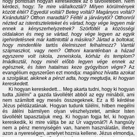
hogy pontosan hogyan kereskedtek az ő távollétében. Nem
kérdezi, hogy:
Te mire vállalkoztál? Milyen körülmények
között éltél? Egyedül voltál? Beteg voltál? Magányos voltál?
Kirándultál? Otthon maradtál? Féltél a járványtól? Otthonról
nézted az istentiszteleteket és vártad, hogy vége legyen már
ennek a kényszerhelyzetnek? Szörföltél a közösségi
oldalakon és meg se vártad, hogy vége legyen az egyik
igehirdetésnek már kattintottál a másikra? Jártad a boltokat,
hogy mindenféle tartós élelmiszert felhalmozz? Varrtál
szájmaszkot, vagy nem? Otthoni karanténban a házad
egyszerre volt iskola, zeneiskola, kórház és templom?
Imádkoztál, hogy minél előbb legyen vége ennek az
egésznek, és Isten hatalmas keze gyógyítson végre?
Az
evangélium egyszerűen ezt mondja:
magához hívatta azokat
a szolgákat, akiknek a pénzt adta, hogy megtudja, ki hogyan
kereskedett.
Ki hogyan kereskedett… Meg akarta tudni, hogy ki hogyan
tudta „túlélni” a gazda távollétét abból az egy mínából, ami
nem számított egy mesés összegeknek. Ez a fő kérdése
Jézus példázatának. Hogyan tudunk túlélni, hitben megélni
és átélni bármilyen olyan vészhelyzetet, amikor Isten
távollétét tapasztaljuk meg. Ki hogyan fogja fel, ki hogyan
kereskedik, ki mire váltja be az Úr vagyonát?! A hangsúly
nem a pénz mennyiségén van, hanem használatán, illetve
azon a nyereségen, amelyet hoznia kellene. Jézus elmondja,