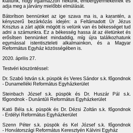
kiáltunk, hogy irgalmazzon nekünk, embergyermekeinek és
adja meg a járvány mielőbbi elmúlását.
Bátorítson bennünket az ige szava ma is, a karantén, a
kényszerű bezárkózás idején: a Feltámadott Úr Jézus
Krisztus a zárt ajtók mögött is velünk van és békességet tud
adni a számunkra. Ez a békesség hassa át az életünket és
erősítsen bennünket mindaddig, míg újra találkozhatunk
egymással istentiszteleti alkalmainkon, és a Magyar
Református Egyház közösségében is.
2020. április 27.
Testvéri köszöntéssel:
Dr. Szabó István s.k. püspök és Veres Sándor s.k. főgondnok
- Dunamelléki Református Egyházkerület
Steinbach József s.k. püspök és Dr. Huszár Pál s.k.
főgondnok - Dunántúli Református Egyházkerület
Kató Béla s.k. püspök és Dr. Dézsi Zoltán s.k. főgondnok
- Erdélyi Református Egyházkerület
Szenn Péter s.k. püspök és Kel József s.k. főgondnok
- Horvátországi Református Keresztyén Kálvini Egyház