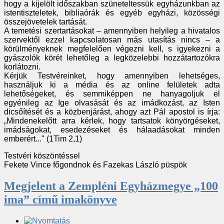
hogy a kijelölt időszakban szüneteltessük egyházunkban az
istentiszteletek, bibliaórák és egyéb egyházi, közösségi
összejövetelek tartását.
A temetési szertartásokat – amennyiben helyileg a hivatalos
szervektől ezzel kapcsolatosan más utasítás nincs – a
körülményeknek megfelelően végezni kell, s igyekezni a
gyászolók körét lehetőleg a legközelebbi hozzátartozókra
korlátozni.
Kérjük Testvéreinket, hogy amennyiben lehetséges,
használjuk ki a média és az online felületek adta
lehetőségeket, és semmiképpen ne hanyagoljuk el
egyénileg az Ige olvasását és az imádkozást, az Isten
dicsőítését és a közbenjárást, ahogy azt Pál apostol is írja:
„Mindenekelőtt arra kérlek, hogy tartsatok könyörgéseket,
imádságokat, esedezéseket és hálaadásokat minden
emberért..." (1Tim 2,1)
Testvéri köszöntéssel
Fekete Vince főgondnok és Fazekas László püspök
Megjelent a Zempléni Egyházmegye „100
ima” című imakönyve