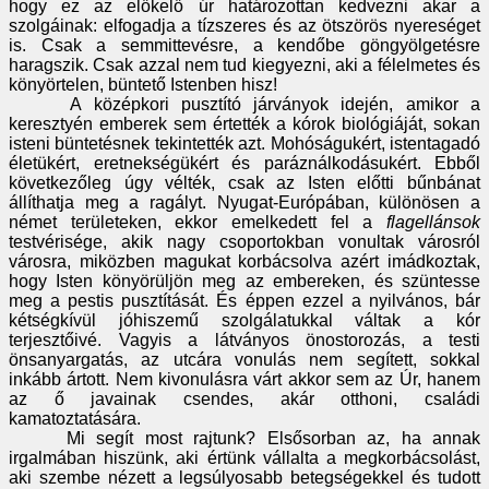
hogy ez az előkelő úr határozottan kedvezni akar a
szolgáinak: elfogadja a tízszeres és az ötszörös nyereséget
is. Csak a semmittevésre, a kendőbe göngyölgetésre
haragszik. Csak azzal nem tud kiegyezni, aki a félelmetes és
könyörtelen, büntető Istenben hisz!
A középkori pusztító járványok idején, amikor a
keresztyén emberek sem értették a kórok biológiáját, sokan
isteni büntetésnek tekintették azt. Mohóságukért, istentagadó
életükért, eretnekségükért és paráználkodásukért. Ebből
következőleg úgy vélték, csak az Isten előtti bűnbánat
állíthatja meg a ragályt. Nyugat-Európában, különösen a
német területeken, ekkor emelkedett fel a
flagellánsok
testvérisége, akik nagy csoportokban vonultak városról
városra, miközben magukat korbácsolva azért imádkoztak,
hogy Isten könyörüljön meg az embereken, és szüntesse
meg a pestis pusztítását. És éppen ezzel a nyilvános, bár
kétségkívül jóhiszemű szolgálatukkal váltak a kór
terjesztőivé. Vagyis a látványos önostorozás, a testi
önsanyargatás, az utcára vonulás nem segített, sokkal
inkább ártott. Nem kivonulásra várt akkor sem az Úr, hanem
az ő javainak csendes, akár otthoni, családi
kamatoztatására.
Mi segít most rajtunk? Elsősorban az, ha annak
irgalmában hiszünk, aki értünk vállalta a megkorbácsolást,
aki szembe nézett a legsúlyosabb betegségekkel és tudott