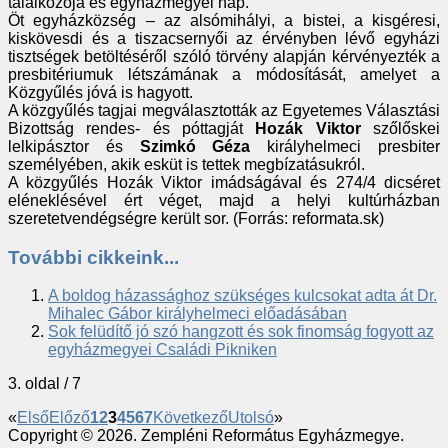
találkozója és egyházmegyei nap.
Öt egyházközség – az alsómihályi, a bistei, a kisgéresi,
kiskövesdi és a tiszacsernyői az érvényben lévő egyházi
tisztségek betöltéséről szóló törvény alapján kérvényezték a
presbitériumuk létszámának a módosítását, amelyet a
Közgyűlés jóvá is hagyott.
A közgyűlés tagjai megválasztották az Egyetemes Választási
Bizottság rendes- és póttagját
Hozák Viktor
szőlőskei
lelkipásztor és
Szimkó Géza
királyhelmeci presbiter
személyében, akik esküt is tettek megbízatásukról.
A közgyűlés Hozák Viktor imádságával és 274/4 dicséret
eléneklésével ért véget, majd a helyi kultúrházban
szeretetvendégségre került sor. (Forrás: reformata.sk)
További cikkeink...
A boldog házassághoz szükséges kulcsokat adta át Dr.
Mihalec Gábor királyhelmeci előadásában
Sok felüdítő jó szó hangzott és sok finomság fogyott az
egyházmegyei Családi Pikniken
3. oldal / 7
«
Első
Előző
1
2
3
4
5
6
7
Következő
Utolsó
»
Copyright © 2026. Zempléni Református Egyházmegye.