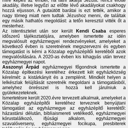
mire képes az ember, ha látni akarja Jézust. Nincs előtte
akadály, illetve legyőzi az előtte lévő akadályokat csakhogy
hozzá eljusson. A gutaütött barátai is ezt tették, amikor a
nagy tömeg miatt nem tudtak Jézushoz menni, de találtak
egy másik hathatós megoldást: a tetőn keresztül vitték őt a
mesterhez.
Az istentisztelet után sor került
Kendi Csaba
esperes
időszerű tájékoztatójára, amelyben ismertette az idén
megvalósult egyházmegyei rendezvényeket, amelyeket a
következő évben is szeretnének megszervezni és egyben
támogatást is kérni a Közalap egyházépítői keretéből azok
megvalósítására. A 2020-as évben kis kihagyás után tervez
egyházmegyei napot.
Asszonyi Árpád
egyházmegyei főgondnok ismertette a
Közalap építkezési keretéhez érkezett két egyházközség
kérelmét: a kistárkányit és a zemplénit. Mindkét helyen a
lelkészlak felújítását szeretnék megoldani a támogatásból,
amelyhez önrésszel is hozzá kell járulniuk a
gyülekezeteknek.
Ismertetésre került 2020.évre tervezett alkalmak, amelyeket a
Közalap egyházépítői keretéhez terveznek benyújtani
támogatást az egyházmegye az egyházépítő keretétől:
házastársi délután, bibliaismereti vetélkedő, egyházmegyei
kórustalálkozó, ifjúsági alkalom, egyházmegyei
szavalóverseny, egyházmegyei focikupa, presbiterek