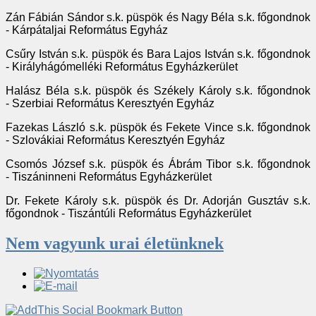
Zán Fábián Sándor s.k. püspök és Nagy Béla s.k. főgondnok
- Kárpátaljai Református Egyház
Csűry István s.k. püspök és Bara Lajos István s.k. főgondnok
- Királyhágómelléki Református Egyházkerület
Halász Béla s.k. püspök és Székely Károly s.k. főgondnok
- Szerbiai Református Keresztyén Egyház
Fazekas László s.k. püspök és Fekete Vince s.k. főgondnok
- Szlovákiai Református Keresztyén Egyház
Csomós József s.k. püspök és Ábrám Tibor s.k. főgondnok
- Tiszáninneni Református Egyházkerület
Dr. Fekete Károly s.k. püspök és Dr. Adorján Gusztáv s.k.
főgondnok - Tiszántúli Református Egyházkerület
Nem vagyunk urai életünknek