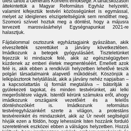
ülést tartott a Generális Konvent elnöksége. A tanácskozáson
áttekintettük a Magyar Református Egyház helyzetét,
valamint kifejeztük testvéri közösségünket is egymással,
melyet az ideiglenes elszigeteltségünk sem rendíthet meg.
Szomorú szívvel hoztuk meg a döntést, hogy a májusra
tervezett marosvásárhelyi Egységnapunkat 2021-re
halasztjuk.
Fájdalommal osztozunk egyháztagjaink gyászában, akik
elveszítették szerettüket a járvány következtében.
Imádkozunk a betegek gyógyulásáért. Tiszteletünket
fejezzük ki mindazok felé, akik az egészségügyben
küzdenek az emberi életek megmentéséért. Emellett azok
felé is, akik ebben a rendkívüli helyzetben lehetővé teszik
polgári társadalmaink alapvető működését. Köszönjük a
lelkipásztorok helytállását, akik a járvány nehéz napjaiban –
a kapcsolattartás új formáit megtalálva – bátorítják a
gyülekezeti tagokat, és minden testvérünket, aki lelki
megerősítésre vágyik. Istentől kérünk számukra erőt, ahogy
imádkozunk országaink vezetőiért és a felelős
döntéshozókért is. Imádkozunk református
testvéregyházainkért szerte a világon, a protestáns
testvéreinkért és mindazokért, akik az Úr nevét segítségül
hívják ezen a földön, hogy lehessünk Isten hozzánk forduló
szeretetének eszközei ebben a válságos helyzetben. Hozzá