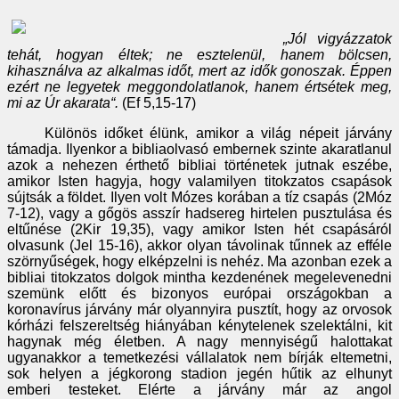
„Jól vigyázzatok
tehát, hogyan éltek; ne esztelenül, hanem bölcsen,
kihasználva az alkalmas időt, mert az idők gonoszak. Éppen
ezért ne legyetek meggondolatlanok, hanem értsétek meg,
mi az Úr akarata“.
(Ef 5,15-17)
Különös időket élünk, amikor a világ népeit járvány
támadja. Ilyenkor a bibliaolvasó embernek szinte akaratlanul
azok a nehezen érthető bibliai történetek jutnak eszébe,
amikor Isten hagyja, hogy valamilyen titokzatos csapások
sújtsák a földet. Ilyen volt Mózes korában a tíz csapás (2Móz
7-12), vagy a gőgös asszír hadsereg hirtelen pusztulása és
eltűnése (2Kir 19,35), vagy amikor Isten hét csapásáról
olvasunk (Jel 15-16), akkor olyan távolinak tűnnek az efféle
szörnyűségek, hogy elképzelni is nehéz. Ma azonban ezek a
bibliai titokzatos dolgok mintha kezdenének megelevenedni
szemünk előtt és bizonyos európai országokban a
koronavírus járvány már olyannyira pusztít, hogy az orvosok
kórházi felszereltség hiányában kénytelenek szelektálni, kit
hagynak még életben. A nagy mennyiségű halottakat
ugyanakkor a temetkezési vállalatok nem bírják eltemetni,
sok helyen a jégkorong stadion jegén hűtik az elhunyt
emberi testeket. Elérte a járvány már az angol