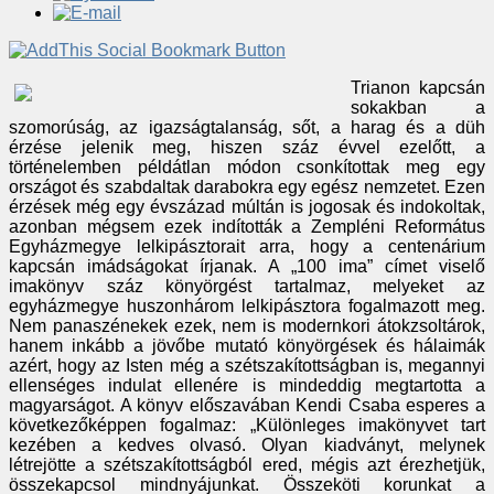
Trianon kapcsán
sokakban a
szomorúság, az igazságtalanság, sőt, a harag és a düh
érzése jelenik meg, hiszen száz évvel ezelőtt, a
történelemben példátlan módon csonkítottak meg egy
országot és szabdaltak darabokra egy egész nemzetet. Ezen
érzések még egy évszázad múltán is jogosak és indokoltak,
azonban mégsem ezek indították a Zempléni Református
Egyházmegye lelkipásztorait arra, hogy a centenárium
kapcsán imádságokat írjanak. A „100 ima” címet viselő
imakönyv száz könyörgést tartalmaz, melyeket az
egyházmegye huszonhárom lelkipásztora fogalmazott meg.
Nem panaszénekek ezek, nem is modernkori átokzsoltárok,
hanem inkább a jövőbe mutató könyörgések és hálaimák
azért, hogy az Isten még a szétszakítottságban is, megannyi
ellenséges indulat ellenére is mindeddig megtartotta a
magyarságot. A könyv előszavában Kendi Csaba esperes a
következőképpen fogalmaz: „Különleges imakönyvet tart
kezében a kedves olvasó. Olyan kiadványt, melynek
létrejötte a szétszakítottságból ered, mégis azt érezhetjük,
összekapcsol mindnyájunkat. Összeköti korunkat a