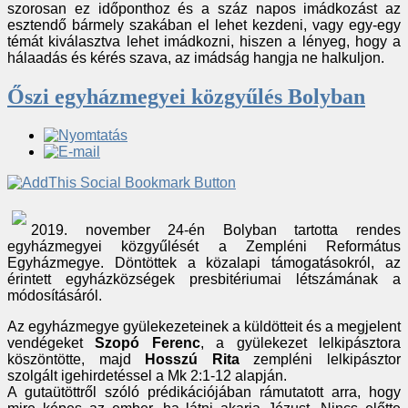
szorosan ez időponthoz és a száz napos imádkozást az
esztendő bármely szakában el lehet kezdeni, vagy egy-egy
témát kiválasztva lehet imádkozni, hiszen a lényeg, hogy a
hálaadás és kérés szava, az imádság hangja ne halkuljon.
Őszi egyházmegyei közgyűlés Bolyban
2019. november 24-én Bolyban tartotta rendes
egyházmegyei közgyűlését a Zempléni Református
Egyházmegye. Döntöttek a közalapi támogatásokról, az
érintett egyházközségek presbitériumai létszámának a
módosításáról.
Az egyházmegye gyülekezeteinek a küldötteit és a megjelent
vendégeket
Szopó Ferenc
, a gyülekezet lelkipásztora
köszöntötte, majd
Hosszú Rita
zempléni lelkipásztor
szolgált igehirdetéssel a Mk 2:1-12 alapján.
A gutaütöttről szóló prédikációjában rámutatott arra, hogy