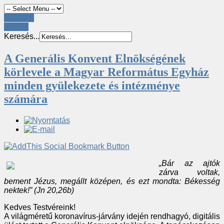
Register
LOGIN
Keresés...
A Generális Konvent Elnökségének
körlevele a Magyar Református Egyház
minden gyülekezete és intézménye
számára
„Bár az ajtók
zárva voltak,
bement Jézus, megállt középen, és ezt mondta: Békesség
nektek!” (Jn 20,26b)
Kedves Testvéreink!
A világméretű koronavírus-járvány idején rendhagyó, digitális