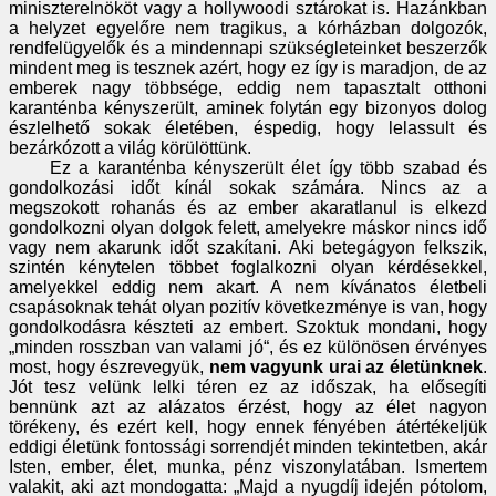
miniszterelnököt vagy a hollywoodi sztárokat is. Hazánkban
a helyzet egyelőre nem tragikus, a kórházban dolgozók,
rendfelügyelők és a mindennapi szükségleteinket beszerzők
mindent meg is tesznek azért, hogy ez így is maradjon, de az
emberek nagy többsége, eddig nem tapasztalt otthoni
karanténba kényszerült, aminek folytán egy bizonyos dolog
észlelhető sokak életében, éspedig, hogy lelassult és
bezárkózott a világ körülöttünk.
Ez a karanténba kényszerült élet így több szabad és
gondolkozási időt kínál sokak számára. Nincs az a
megszokott rohanás és az ember akaratlanul is elkezd
gondolkozni olyan dolgok felett, amelyekre máskor nincs idő
vagy nem akarunk időt szakítani. Aki betegágyon felkszik,
szintén kénytelen többet foglalkozni olyan kérdésekkel,
amelyekkel eddig nem akart. A nem kívánatos életbeli
csapásoknak tehát olyan pozitív következménye is van, hogy
gondolkodásra készteti az embert. Szoktuk mondani, hogy
„minden rosszban van valami jó“, és ez különösen érvényes
most, hogy észrevegyük,
nem vagyunk urai az életünknek
.
Jót tesz velünk lelki téren ez az időszak, ha elősegíti
bennünk azt az alázatos érzést, hogy az élet nagyon
törékeny, és ezért kell, hogy ennek fényében átértékeljük
eddigi életünk fontossági sorrendjét minden tekintetben, akár
Isten, ember, élet, munka, pénz viszonylatában. Ismertem
valakit, aki azt mondogatta: „Majd a nyugdíj idején pótolom,