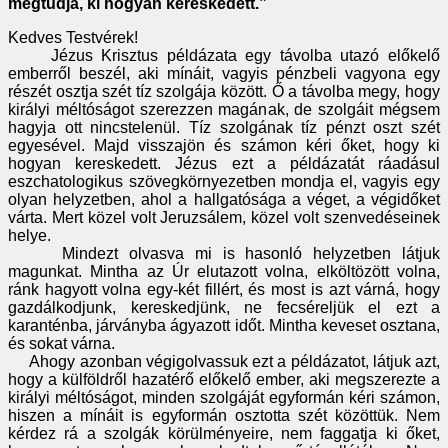
megtudja, ki hogyan kereskedett.”
Kedves Testvérek!
Jézus Krisztus példázata egy távolba utazó előkelő
emberről beszél, aki mínáit, vagyis pénzbeli vagyona egy
részét osztja szét tíz szolgája között. Ő a távolba megy, hogy
királyi méltóságot szerezzen magának, de szolgáit mégsem
hagyja ott nincstelenül. Tíz szolgának tíz pénzt oszt szét
egyesével. Majd visszajön és számon kéri őket, hogy ki
hogyan kereskedett. Jézus ezt a példázatát ráadásul
eszchatologikus szövegkörnyezetben mondja el, vagyis egy
olyan helyzetben, ahol a hallgatósága a véget, a végidőket
várta. Mert közel volt Jeruzsálem, közel volt szenvedéseinek
helye.
Mindezt olvasva mi is hasonló helyzetben látjuk
magunkat. Mintha az Úr elutazott volna, elköltözött volna,
ránk hagyott volna egy-két fillért, és most is azt várná, hogy
gazdálkodjunk, kereskedjünk, ne fecséreljük el ezt a
karanténba, járványba ágyazott időt. Mintha keveset osztana,
és sokat várna.
Ahogy azonban végigolvassuk ezt a példázatot, látjuk azt,
hogy a külföldről hazatérő előkelő ember, aki megszerezte a
királyi méltóságot, minden szolgáját egyformán kéri számon,
hiszen a mínáit is egyformán osztotta szét közöttük. Nem
kérdez rá a szolgák körülményeire, nem faggatja ki őket,