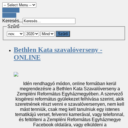
Register
LOGIN
Keresés...
Szűrő
Szűrő
Bethlen Kata szavalóverseny -
ONLINE
Idén rendhagyó módon, online formában kerül
megrendezésre a Bethlen Kata Szavalóverseny a
Zempléni Református Egyházmegyében. A szervező
kisgéresi református gyülekezet felhívása szerint, akik
szeretnének részt venni e szavalóversenyen, nem kell
mást tenniük, csak meg kell tanulniuk egy istenes
tematikájú verset, felvenni kamerával, vagy telefonnal,
és feltölteni a Zempléni Református Egyházmegye
Facebook oldalára, vagy elküldeni a