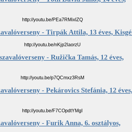
http://youtu.be/PEa7RMixIZQ
avalóverseny - Tirpák Attila, 13 éves, Kisgé
http://youtu.be/nKjp2laorzU
szavalóverseny - Ružička Tamás, 12 éves,
http://youtu.be/p7QCmxz3RsM
avalóverseny - Pekárovics Stefánia, 12 éves
http://youtu.be/F7COpdtYMgI
avalóverseny - Furik Anna, 6. osztályos,