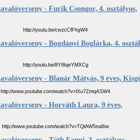
avalóverseny - Furik Csongor, 4. osztályos,
http://youtu.be/cwzcCfFhgW4
avalóverseny - Bogdányi Boglárka, 4. osztál
http://youtu.be/8Yl8qeYMXCg
avalóverseny - Blanár Mátyás, 9 éves, Kisg
http://www.youtube.com/watch?v=IXu7ZmqASW4
avalóverseny - Horváth Laura, 9 éves,
http://www.youtube.com/watch?v=TQtAW5na8iw
avalóverseny - Tóth Fanni, 3. osztályos,