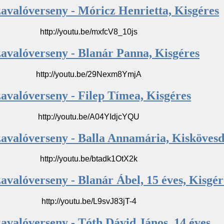
zavalóverseny - Móricz Henrietta, Kisgéres
http://youtu.be/mxfcV8_10js
zavalóverseny - Blanár Panna, Kisgéres
http://youtu.be/29Nexm8YmjA
avalóverseny - Filep Tímea, Kisgéres
http://youtu.be/A04YIdjcYQU
zavalóverseny - Balla Annamária, Kisköves
http://youtu.be/btadk1OtX2k
avalóverseny - Blanár Ábel, 15 éves, Kisgér
http://youtu.be/L9svJ83jT-4
avalóverseny - Tóth Dávid János, 14 éves,