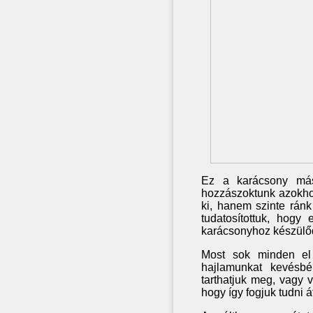
Ez a karácsony más
hozzászoktunk azokhoz
ki, hanem szinte ránk
tudatosítottuk, hog
karácsonyhoz készülőd
Most sok minden el 
hajlamunkat kevésbé 
tarthatjuk meg, vagy v
hogy így fogjuk tudni á