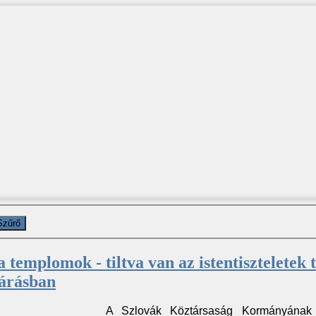
Szűrő
 templomok - tiltva van az istentiszteletek 
járásban
A Szlovák Köztársaság Kormányának