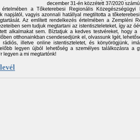
december 31-én közzétett 37/2020 számú
 értelmében a Tőketerebesi Regionális Közegészségügyi 
k napjától, vagyis azonnali hatállyal megtiltotta a tőketerebes
egtartását. Az említett rendelkezés értelmében a Zempléni R
teiben sem tudjuk megtartani az istentiszteleteket, így az óé
tett alkalmakat sem. Bíztatjuk a kedves testvéreket, hogy a 
 időben otthonainkban csendesedjünk el, olvassunk Igét, lehetős
rádiós, illetve online istentiszteletet, és könyörögjünk, im
előbb legyen újból lehetőség a személyes találkozásra a g
r legyen a mi megtartónk!
levél