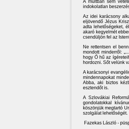
A múltban sem vétetet
indokolatlan beszerzé
Az idei karácsony alk
eljövendő Jézus Kriszt
adta lehetőségeket, é
akaró kegyelmét ebben
csendüljön fel az Iste
Ne rettentsen el benn
mondott minderről: „.
hogy Ő hű az ígéretei
hordozni. Sőt velünk 
A karácsonyi evangéli
mindennapokat minden
Abba, aki biztos kéz
esztendőt is.
A Szlovákiai Reform
gondolatokkal kíván
köszönjük megtartó U
szolgálat lehetőségét.
Fazekas László - püsp