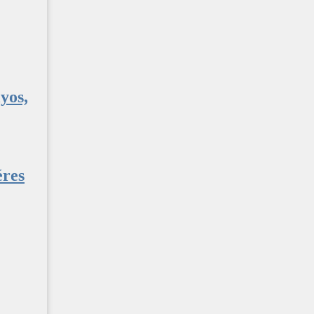
yos,
éres