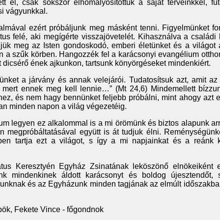
t el, csak sokszor elhomályosítottuk a saját terveinkkel, fu
si vágyunkkal.
almával ezért próbáljunk meg másként tenni. Figyelmünket for
us felé, aki megígérte visszajövetelét. Kihasználva a családi
ljük meg az Isten gondoskodó, emberi életünket és a világot 
 a szűk körben. Hangozzék fel a karácsonyi evangélium ottho
nt dicsérő ének ajkunkon, tartsunk könyörgéseket mindenkiért.
ünket a járvány és annak velejárói. Tudatosítsuk azt, amit a
.. mert ennek meg kell lennie…” (Mt 24,6) Mindemellett bízzu
hez, és nem hagy bennünket feljebb próbálni, mint ahogy azt 
van minden napon a világ végezetéig.
um legyen ez alkalommal is a mi örömünk és biztos alapunk ar
 megpróbáltatásával együtt is át tudjuk élni. Reménységünk
ben tartja ezt a világot, s így a mi napjainkat és a reánk 
átus Keresztyén Egyház Zsinatának leköszönő elnökeiként 
unk mindenkinek áldott karácsonyt és boldog újesztendőt,
runknak és az Egyházunk minden tagjának az elmúlt időszakba
ök, Fekete Vince - főgondnok