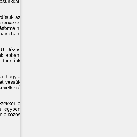
tásunkkal,
dítsuk az
 környezet
átformálni
nainkban,
z Úr Jézus
nk abban,
el tudnánk
ra, hogy a
et vessük
következő
ezekkel a
 s egyben
n a közös