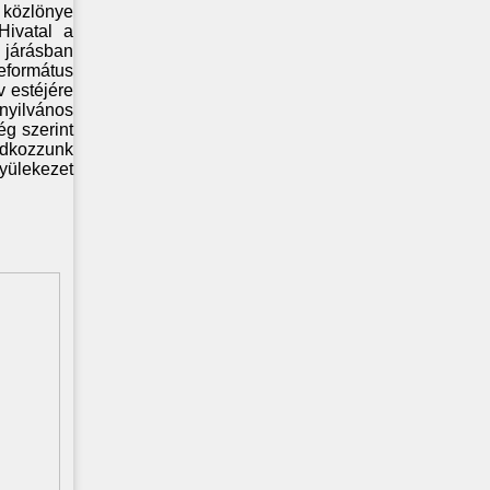
 közlönye
Hivatal a
i járásban
eformátus
v estéjére
nyilvános
ég szerint
ádkozzunk
yülekezet