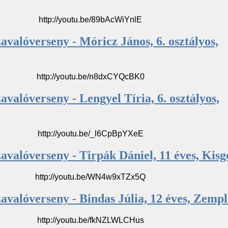
http://youtu.be/89bAcWiYnlE
avalóverseny - Móricz János, 6. osztályos,
http://youtu.be/n8dxCYQcBK0
avalóverseny - Lengyel Tíria, 6. osztályos,
http://youtu.be/_l6CpBpYXeE
avalóverseny - Tirpák Dániel, 11 éves, Kisg
http://youtu.be/WN4w9xTZx5Q
avalóverseny - Bindas Júlia, 12 éves, Zemp
http://youtu.be/fkNZLWLCHus