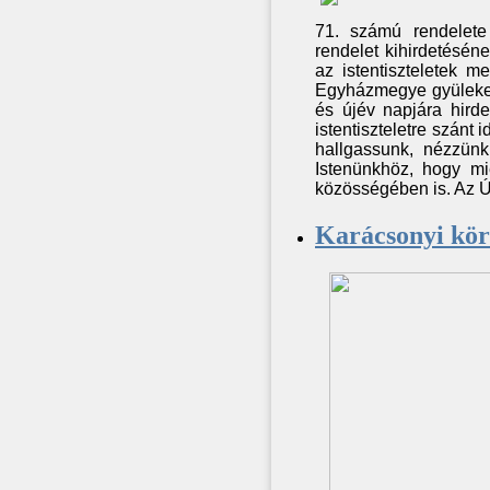
71. számú rendelete
rendelet kihirdetéséne
az istentiszteletek m
Egyházmegye gyülekeze
és újév napjára hirde
istentiszteletre szánt
hallgassunk, nézzünk 
Istenünkhöz, hogy mi
közösségében is. Az Ú
Karácsonyi kör