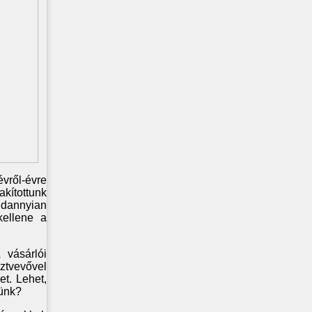
ről-évre
kítottunk
indannyian
kellene a
 vásárlói
ztvevővel
et. Lehet,
lünk?