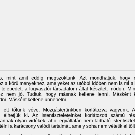
, mint amit eddig megszoktunk. Azt mondhatjuk, hogy év
 a körülményekhez, amelyeket az utóbbi időben nem is mi ala
 telepedett a fogyasztói társadalom által készített módon. M
y ez nem jó. Tudtuk, hogy másnak kellene lenni. Másként 
ni. Másként kellene ünnepelni.
lett tőlünk véve. Mozgásterünkben korlátozva vagyunk. A
élhetjük ki. Az istentiszteleteinket korlátozott számú rés
annak olyan vidékek, ahol egyáltalán nem tartható istentisztel
télni a karácsony valódi tartalmát, amely soha nem vétetik el tő