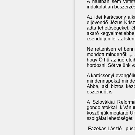
A múltban sem vétetet
indokolatlan beszerzé
Az idei karácsony alk
eljövendő Jézus Kriszt
adta lehetőségeket, é
akaró kegyelmét ebben
csendüljön fel az Iste
Ne rettentsen el benn
mondott minderről: „.
hogy Ő hű az ígéretei
hordozni. Sőt velünk 
A karácsonyi evangéli
mindennapokat minden
Abba, aki biztos kéz
esztendőt is.
A Szlovákiai Reform
gondolatokkal kíván
köszönjük megtartó U
szolgálat lehetőségét.
Fazekas László - püsp