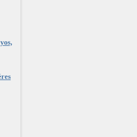
yos,
éres