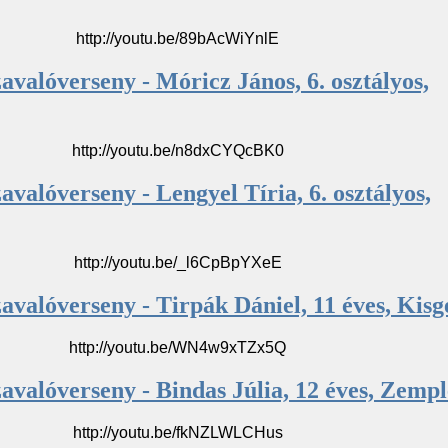
http://youtu.be/89bAcWiYnlE
avalóverseny - Móricz János, 6. osztályos,
http://youtu.be/n8dxCYQcBK0
avalóverseny - Lengyel Tíria, 6. osztályos,
http://youtu.be/_l6CpBpYXeE
avalóverseny - Tirpák Dániel, 11 éves, Kisg
http://youtu.be/WN4w9xTZx5Q
avalóverseny - Bindas Júlia, 12 éves, Zemp
http://youtu.be/fkNZLWLCHus