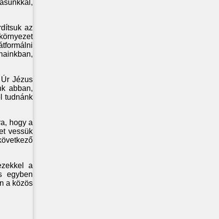
tásunkkal,
dítsuk az
 környezet
átformálni
nainkban,
z Úr Jézus
nk abban,
el tudnánk
ra, hogy a
et vessük
következő
ezekkel a
 s egyben
n a közös