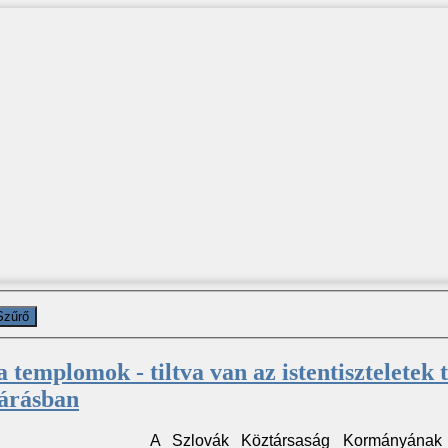
Szűrő
 templomok - tiltva van az istentiszteletek 
járásban
A Szlovák Köztársaság Kormányának