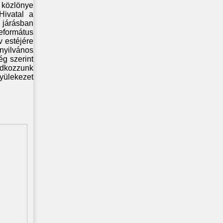
 közlönye
Hivatal a
i járásban
eformátus
v estéjére
nyilvános
ég szerint
ádkozzunk
yülekezet