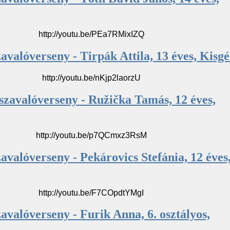
http://youtu.be/PEa7RMixIZQ
avalóverseny - Tirpák Attila, 13 éves, Kisgé
http://youtu.be/nKjp2laorzU
szavalóverseny - Ružička Tamás, 12 éves,
http://youtu.be/p7QCmxz3RsM
avalóverseny - Pekárovics Stefánia, 12 éves
http://youtu.be/F7COpdtYMgI
avalóverseny - Furik Anna, 6. osztályos,