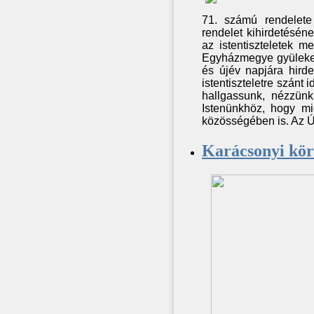
71. számú rendelete
rendelet kihirdetéséne
az istentiszteletek m
Egyházmegye gyülekeze
és újév napjára hirde
istentiszteletre szánt
hallgassunk, nézzünk 
Istenünkhöz, hogy mi
közösségében is. Az Ú
Karácsonyi kör