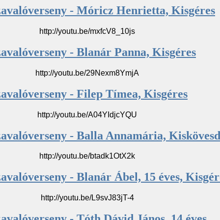
zavalóverseny - Móricz Henrietta, Kisgéres
http://youtu.be/mxfcV8_10js
zavalóverseny - Blanár Panna, Kisgéres
http://youtu.be/29Nexm8YmjA
avalóverseny - Filep Tímea, Kisgéres
http://youtu.be/A04YIdjcYQU
zavalóverseny - Balla Annamária, Kisköves
http://youtu.be/btadk1OtX2k
avalóverseny - Blanár Ábel, 15 éves, Kisgér
http://youtu.be/L9svJ83jT-4
avalóverseny - Tóth Dávid János, 14 éves,