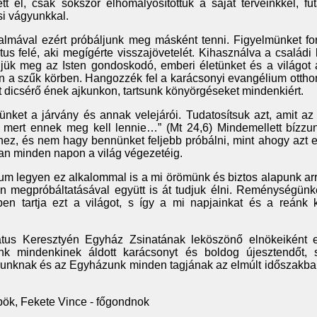
t el, csak sokszor elhomályosítottuk a saját terveinkkel, fu
si vágyunkkal.
almával ezért próbáljunk meg másként tenni. Figyelmünket for
us felé, aki megígérte visszajövetelét. Kihasználva a családi
ljük meg az Isten gondoskodó, emberi életünket és a világot 
 a szűk körben. Hangozzék fel a karácsonyi evangélium ottho
nt dicsérő ének ajkunkon, tartsunk könyörgéseket mindenkiért.
ünket a járvány és annak velejárói. Tudatosítsuk azt, amit a
.. mert ennek meg kell lennie…” (Mt 24,6) Mindemellett bízzu
hez, és nem hagy bennünket feljebb próbálni, mint ahogy azt 
van minden napon a világ végezetéig.
um legyen ez alkalommal is a mi örömünk és biztos alapunk ar
 megpróbáltatásával együtt is át tudjuk élni. Reménységünk
ben tartja ezt a világot, s így a mi napjainkat és a reánk 
átus Keresztyén Egyház Zsinatának leköszönő elnökeiként 
unk mindenkinek áldott karácsonyt és boldog újesztendőt,
runknak és az Egyházunk minden tagjának az elmúlt időszakba
ök, Fekete Vince - főgondnok