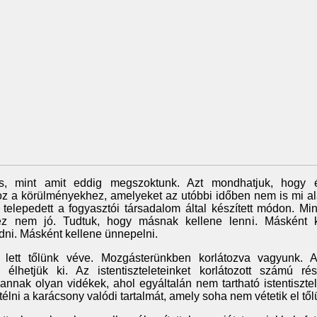
, mint amit eddig megszoktunk. Azt mondhatjuk, hogy év
 a körülményekhez, amelyeket az utóbbi időben nem is mi ala
 telepedett a fogyasztói társadalom által készített módon. M
y ez nem jó. Tudtuk, hogy másnak kellene lenni. Másként 
ni. Másként kellene ünnepelni.
lett tőlünk véve. Mozgásterünkben korlátozva vagyunk. A
élhetjük ki. Az istentiszteleteinket korlátozott számú rés
annak olyan vidékek, ahol egyáltalán nem tartható istentisztel
télni a karácsony valódi tartalmát, amely soha nem vétetik el tő