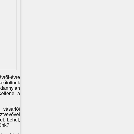
ről-évre
kítottunk
indannyian
kellene a
 vásárlói
ztvevővel
et. Lehet,
lünk?