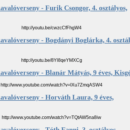
avalóverseny - Furik Csongor, 4. osztályos,
http://youtu.be/cwzcCfFhgW4
avalóverseny - Bogdányi Boglárka, 4. osztál
http://youtu.be/8Yl8qeYMXCg
avalóverseny - Blanár Mátyás, 9 éves, Kisg
http://www.youtube.com/watch?v=IXu7ZmqASW4
avalóverseny - Horváth Laura, 9 éves,
http://www.youtube.com/watch?v=TQtAW5na8iw
avalóverseny - Tóth Fanni, 3. osztályos,