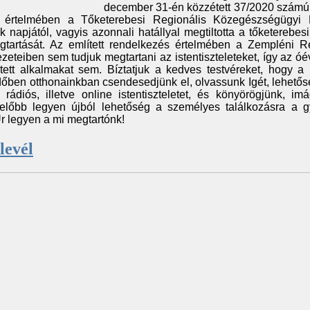
december 31-én közzétett 37/2020 számú
 értelmében a Tőketerebesi Regionális Közegészségügyi 
k napjától, vagyis azonnali hatállyal megtiltotta a tőketerebes
egtartását. Az említett rendelkezés értelmében a Zempléni R
teiben sem tudjuk megtartani az istentiszteleteket, így az óé
tett alkalmakat sem. Bíztatjuk a kedves testvéreket, hogy a 
 időben otthonainkban csendesedjünk el, olvassunk Igét, lehetős
rádiós, illetve online istentiszteletet, és könyörögjünk, im
előbb legyen újból lehetőség a személyes találkozásra a g
r legyen a mi megtartónk!
levél