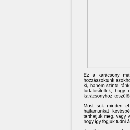
Ez a karácsony más
hozzászoktunk azokhoz
ki, hanem szinte ránk
tudatosítottuk, hog
karácsonyhoz készülőd
Most sok minden el 
hajlamunkat kevésbé 
tarthatjuk meg, vagy v
hogy így fogjuk tudni á