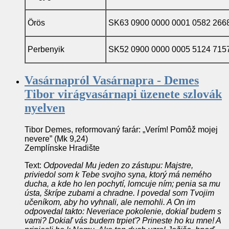
Örös
SK63 0900 0000 0001 0582 266
Perbenyik
SK52 0900 0000 0005 5124 715
Vasárnapról Vasárnapra - Demes
Tibor virágvasárnapi üzenete szlovák
nyelven
Tibor Demes, reformovaný farár: „Verím! Pomôž mojej
nevere” (Mk 9,24)
Zemplínske Hradište
Text:
Odpovedal Mu jeden zo zástupu: Majstre,
priviedol som k Tebe svojho syna, ktorý má nemého
ducha, a kde ho len pochytí, lomcuje ním; penia sa mu
ústa, škrípe zubami a chradne. I povedal som Tvojim
učeníkom, aby ho vyhnali, ale nemohli. A On im
odpovedal takto: Neveriace pokolenie, dokiaľ budem s
vami? Dokiaľ vás budem trpieť? Prineste ho ku mne! A