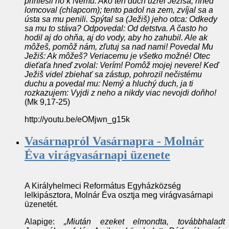
priniesli ho k Nemu. Ako ten duch uzrel Ježiša, hneď
lomcoval (chlapcom); tento padol na zem, zvíjal sa a
ústa sa mu penili. Spýtal sa (Ježiš) jeho otca: Odkedy
sa mu to stáva? Odpovedal: Od detstva. A často ho
hodil aj do ohňa, aj do vody, aby ho zahubil. Ale ak
môžeš, pomôž nám, zľutuj sa nad nami! Povedal Mu
Ježiš: Ak môžeš? Veriacemu je všetko možné! Otec
dieťaťa hneď zvolal: Verím! Pomôž mojej nevere! Keď
Ježiš videl zbiehať sa zástup, pohrozil nečistému
duchu a povedal mu: Nemý a hluchý duch, ja ti
rozkazujem: Vyjdi z neho a nikdy viac nevojdi doňho!
(Mk 9,17-25)
http://youtu.be/eOMjwn_g15k
Vasárnapról Vasárnapra - Molnár
Éva virágvasárnapi üzenete
A Királyhelmeci Református Egyházközség
lelkipásztora, Molnár Éva osztja meg virágvasárnapi
üzenetét.
Alapige:
„Miután ezeket elmondta, továbbhaladt