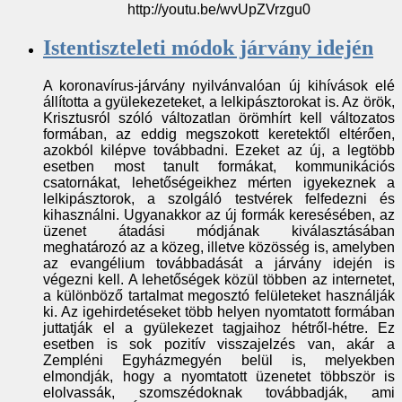
http://youtu.be/wvUpZVrzgu0
Istentiszteleti módok járvány idején
A koronavírus-járvány nyilvánvalóan új kihívások elé
állította a gyülekezeteket, a lelkipásztorokat is. Az örök,
Krisztusról szóló változatlan örömhírt kell változatos
formában, az eddig megszokott keretektől eltérően,
azokból kilépve továbbadni. Ezeket az új, a legtöbb
esetben most tanult formákat, kommunikációs
csatornákat, lehetőségeikhez mérten igyekeznek a
lelkipásztorok, a szolgáló testvérek felfedezni és
kihasználni. Ugyanakkor az új formák keresésében, az
üzenet átadási módjának kiválasztásában
meghatározó az a közeg, illetve közösség is, amelyben
az evangélium továbbadását a járvány idején is
végezni kell. A lehetőségek közül többen az internetet,
a különböző tartalmat megosztó felületeket használják
ki. Az igehirdetéseket több helyen nyomtatott formában
juttatják el a gyülekezet tagjaihoz
hétről-hétre
. Ez
esetben is sok pozitív visszajelzés van, akár a
Zempléni Egyházmegyén belül is, melyekben
elmondják, hogy a nyomtatott üzenetet többször is
elolvassák, szomszédoknak továbbadják, ami