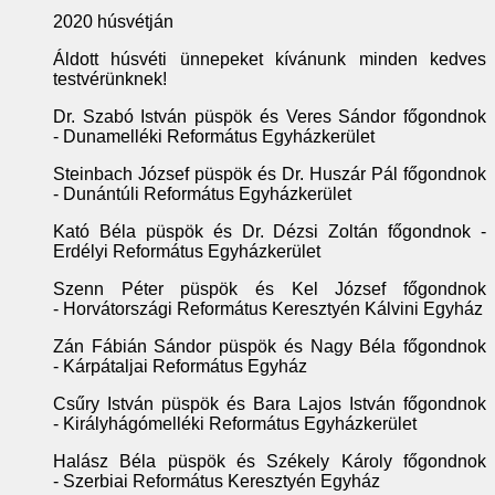
2020 húsvétján
Áldott húsvéti ünnepeket kívánunk minden kedves
testvérünknek!
Dr. Szabó István püspök és Veres Sándor főgondnok
- Dunamelléki Református Egyházkerület
Steinbach József püspök és Dr. Huszár Pál főgondnok
- Dunántúli Református Egyházkerület
Kató Béla püspök és Dr. Dézsi Zoltán főgondnok -
Erdélyi Református Egyházkerület
Szenn Péter püspök és Kel József főgondnok
- Horvátországi Református Keresztyén Kálvini Egyház
Zán Fábián Sándor püspök és Nagy Béla főgondnok
- Kárpátaljai Református Egyház
Csűry István püspök és Bara Lajos István főgondnok
- Királyhágómelléki Református Egyházkerület
Halász Béla püspök és Székely Károly főgondnok
- Szerbiai Református Keresztyén Egyház