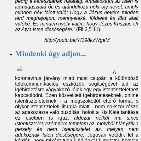
pedig a keresztfának haláláig. Annakokáért az Isten is
felmagasztalá őt, és ajándékoza néki oly nevet, amely
minden név fölött való; Hogy a Jézus nevére minden
térd meghajoljon, mennyeieké, földieké és föld alatt
valóké. És minden nyelv vallja, hogy Jézus Krisztus Úr
az Atya Isten dicsőségére.”
(Fil 2,5-11)
http://youtu.be/Yf198kzWgeM
Mindenki úgy adjon...
A
koronavírus járvány miatt most csupán a különböző
telekommunikációs eszközök segítségével tud az
igehirdetésre vágyakozó lélek egy-egy istentisztelethez
kapcsolódni. Ezen közvetített igehirdetéseknek, online
istentiszteleteknek - a megszokottól eltérő forma, s
olykor istentiszteleti liturgia miatt - nem sokszor része
az adakozásra való buzdítás, holott a Kis Káté tanítása
ez esetben is igaz:
áldozat nélkül ma sincs
istentisztelet, ezért nem templom az, melyből hiányzik a
persely és nem istentisztelet az, melyen nem
adakoznak Isten dicsőségére.
Jogosan vetődik fel a
kérdés, hogy miként tudjuk hálánkat kimutatni, hogyan