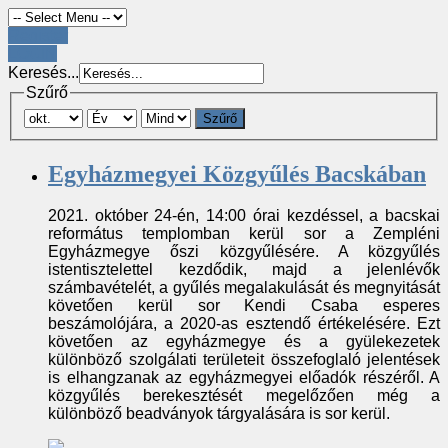
Register
LOGIN
Keresés...
Szűrő
Szűrő
Egyházmegyei Közgyűlés Bacskában
2021. október 24-én, 14:00 órai kezdéssel, a bacskai
református templomban kerül sor a Zempléni
Egyházmegye őszi közgyűlésére. A közgyűlés
istentisztelettel kezdődik, majd a jelenlévők
számbavételét, a gyűlés megalakulását és megnyitását
követően kerül sor Kendi Csaba esperes
beszámolójára, a 2020-as esztendő értékelésére. Ezt
követően az egyházmegye és a gyülekezetek
különböző szolgálati területeit összefoglaló jelentések
is elhangzanak az egyházmegyei előadók részéről. A
közgyűlés berekesztését megelőzően még a
különböző beadványok tárgyalására is sor kerül.