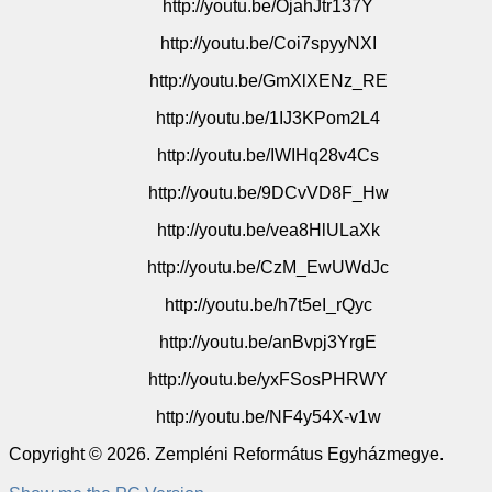
http://youtu.be/OjahJtr137Y
http://youtu.be/Coi7spyyNXI
http://youtu.be/GmXlXENz_RE
http://youtu.be/1IJ3KPom2L4
http://youtu.be/IWIHq28v4Cs
http://youtu.be/9DCvVD8F_Hw
http://youtu.be/vea8HlULaXk
http://youtu.be/CzM_EwUWdJc
http://youtu.be/h7t5eI_rQyc
http://youtu.be/anBvpj3YrgE
http://youtu.be/yxFSosPHRWY
http://youtu.be/NF4y54X-v1w
Copyright © 2026. Zempléni Református Egyházmegye.