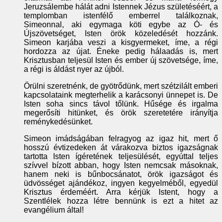
Jeruzsálembe hálát adni Istennek Jézus születéséért, a
templomban istenfélő emberrel találkoznak,
Simeonnal, aki egymaga köti egybe az Ó- és
Újszövetséget, Isten örök közeledését hozzánk.
Simeon karjába veszi a kisgyermeket, íme, a régi
hordozza az újat. Éneke pedig hálaadás is, mert
Krisztusban teljesül Isten és ember új szövetsége, íme,
a régi is áldást nyer az újból.
Örülni szeretnénk, de gyötrődünk, mert szétzilált emberi
kapcsolataink megterhelik a karácsonyi ünnepet is. De
Isten soha sincs távol tőlünk. Hűsége és irgalma
megerősíti hitünket, és örök szeretetére irányítja
reménykedésünket.
Simeon imádságában felragyog az igaz hit, mert ő
hosszú évtizedeken át várakozva biztos igazságnak
tartotta Isten ígéretének teljesülését, egyúttal teljes
szívvel bízott abban, hogy Isten nemcsak másoknak,
hanem neki is bűnbocsánatot, örök igazságot és
üdvösséget ajándékoz, ingyen kegyelméből, egyedül
Krisztus érdeméért. Arra kérjük Istent, hogy a
Szentlélek hozza létre bennünk is ezt a hitet az
evangélium által!