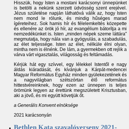
Hisszük, hogy Isten a mostani karácsonyi ünnepünket
is betölti a nekünk szerzett üdvösség szent erejével.
Jézus születése napján láthatóvá válik az, hogy Isten
nem mond le rólunk, és mindig hűséges marad
ígéreteihez. Sok hamis hír és félelemkeltés közepette
és ellenére az örök jó hír, az evangélium bátorítja a mi
nemzedékünket is. Isten „minden népek szeme láttára”
megmutatja, hogy nála van a gyógyulás, a szabadulás,
az élet teljessége. Isten az élet, nélküle élni olyan,
mintha nem is élnénk. De lám, a gyermekben ott rejlik a
várva várt vigasztalás, világosság és feltámadás.
Kérjük hát egy szívvel, egy lélekkel Istentől e nagy
áldás kiáradását, és kívánjuk a Kárpát-medencei
Magyar Református Egyház minden gyülekezetének és
a nagyvilágban szétszórtan élő református
hittestvéreinknek, hogy ezen az ünnepen is teljes
örömünk legyen az érettünk megszületett Krisztusban,
aki a jövő, és mi együtt követjük őt.
a Generális Konvent elnöksége
2021 karácsonyán
Bethlen Kata szavalóverseny 2021-