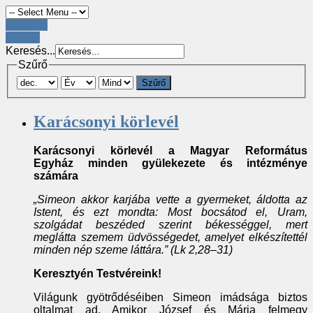
Register
LOGIN
Keresés...
Szűrő
Szűrő
Karácsonyi körlevél
Karácsonyi körlevél a Magyar Református
Egyház
minden gyülekezete és intézménye
számára
„Simeon akkor karjába vette a gyermeket, áldotta az
Istent, és ezt mondta: Most bocsátod el, Uram,
szolgádat beszéded szerint békességgel, mert
meglátta szemem üdvösségedet, amelyet elkészítettél
minden nép szeme láttára.” (Lk 2,28–31)
Keresztyén Testvéreink!
Világunk gyötrődéséiben Simeon imádsága biztos
oltalmat ad. Amikor József és Mária felmegy