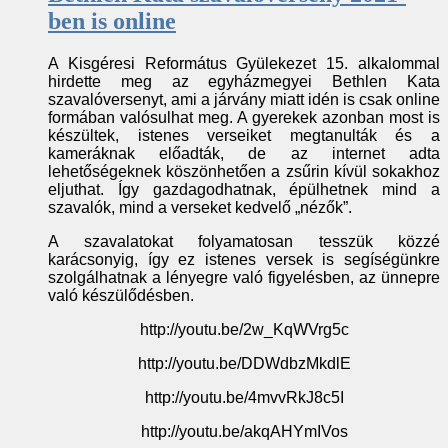
ben is online
A Kisgéresi Református Gyülekezet 15. alkalommal
hirdette meg az egyházmegyei Bethlen Kata
szavalóversenyt, ami a járvány miatt idén is csak online
formában valósulhat meg. A gyerekek azonban most is
készültek, istenes verseiket megtanulták és a
kameráknak előadták, de az internet adta
lehetőségeknek köszönhetően a zsűrin kívül sokakhoz
eljuthat. Így gazdagodhatnak, épülhetnek mind a
szavalók, mind a verseket kedvelő „nézők”.
A szavalatokat folyamatosan tesszük közzé
karácsonyig, így ez istenes versek is segíségünkre
szolgálhatnak a lényegre való figyelésben, az ünnepre
való készülődésben.
http://youtu.be/2w_KqWVrg5c
http://youtu.be/DDWdbzMkdlE
http://youtu.be/4mvvRkJ8c5I
http://youtu.be/akqAHYmIVos