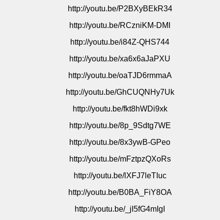
http
://youtu.be/P2BXyBEkR34
http://youtu.be/RCzniKM-DMI
http://youtu.be/i84Z-QHS744
http://youtu.be/xa6x6aJaPXU
http://youtu.be/oaTJD6rmmaA
http://youtu.be/GhCUQNHy7Uk
http://youtu.be/fkt8hWDi9xk
http://youtu.be/8p_9Sdtg7WE
http://youtu.be/8x3ywB-GPeo
http://youtu.be/mFztpzQXoRs
http://youtu.be/lXFJ7leTIuc
http://youtu.be/B0BA_FiY8OA
http://youtu.be/_jI5fG4mIgI