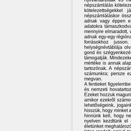
népszámlálás köteleze
kötelezettségekkel 
népszámláláskor össz
adnak vagy éppen elv
adatokra támaszkodva
mennyire elmaradott,
adnak egy-egy régióna
forrásokhoz jusso
helységnévtáblája ol
gond és szégyenkezés 
támogatják. Mindezeke
mértéke is annak ala
tartozónak. A népszám
számunkra; persze ez
megvan.
A fentieket figyelemb
és nemzeti hovatartoz
Ezeket hozzuk magunkk
amikor ezekről számo
lehetőségeink, jogai
hisszük, hogy minket a
hinnünk kell, hogy n
nyelven kezdtünk el 
életünket meghatározó