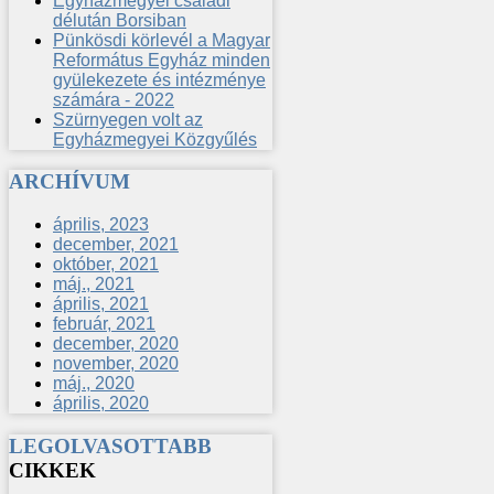
Egyházmegyei családi
délután Borsiban
Pünkösdi körlevél a Magyar
Református Egyház minden
gyülekezete és intézménye
számára - 2022
Szürnyegen volt az
Egyházmegyei Közgyűlés
ARCHÍVUM
április, 2023
december, 2021
október, 2021
máj., 2021
április, 2021
február, 2021
december, 2020
november, 2020
máj., 2020
április, 2020
LEGOLVASOTTABB
CIKKEK