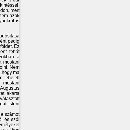
kintéssel,
módon, mert
anem azok
yunkról is
udósítása
tént pedig
földet. Ez
ent tehát
azokban a
a mostani
dolni. Nem
y hogy ma
 lehetett
a mostani
 Augustus
et akarta
álasztott
gát isteni
 a számot
ől és szól
zemélyeket
az akkori