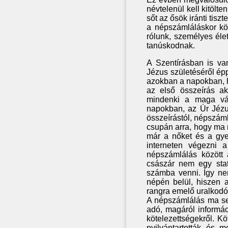
névtelenül kell kitölte
sőt az ősök iránti tiszt
a népszámláláskor kö
rólunk, személyes éle
tanúskodnak.
A Szentírásban is va
Jézus születéséről ép
azokban a napokban, ho
az első összeírás akk
mindenki a maga vár
napokban, az Úr Jézu
összeírástól, népszáml
csupán arra, hogy ma
már a nőket és a gye
interneten végezni 
népszámlálás között
császár nem egy stat
számba venni. Így nem
népén belül, hiszen a
rangra emelő uralkodó i
A népszámlálás ma sem
adó, magáról informáci
kötelezettségekről. K
nyilvántartották és 