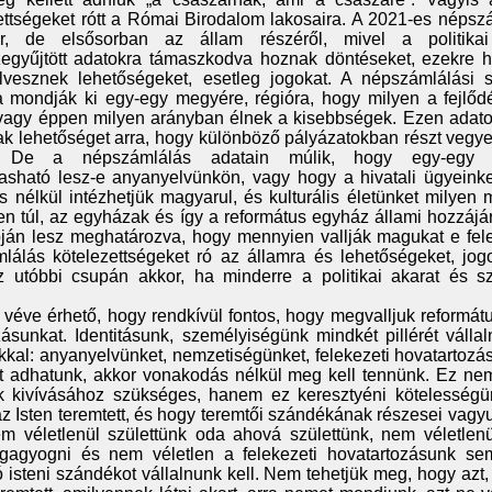
ttségeket rótt a Római Birodalom lakosaira. A 2021-es népszá
jár, de elsősorban az állam részéről, mivel a politik
egyűjtött adatokra támaszkodva hoznak döntéseket, ezekre h
esznek lehetőségeket, esetleg jogokat. A népszámlálási sta
 mondják ki egy-egy megyére, régióra, hogy milyen a fejlőd
 vagy éppen milyen arányban élnek a kisebbségek. Ezen adato
k lehetőséget arra, hogy különböző pályázatokban részt vegye
n. De a népszámlálás adatain múlik, hogy egy-egy t
vasható lesz-e anyanyelvünkön, vagy hogy a hivatali ügyeink
nélkül intézhetjük magyarul, és kulturális életünket milyen 
n túl, az egyházak és így a református egyház állami hozzájá
pján lesz meghatározva, hogy mennyien vallják magukat e fel
lálás kötelezettségeket ró az államra és lehetőségeket, jog
 utóbbi csupán akkor, ha minderre a politikai akarat és s
e véve érhető, hogy rendkívül fontos, hogy megvalljuk reformá
ásunkat. Identitásunk, személyiségünk mindkét pillérét vállal
al: anyanyelvünket, nemzetiségünket, felekezeti hovatartozás
t adhatunk, akkor vonakodás nélkül meg kell tennünk. Ez ne
nk kivívásához szükséges, hanem ez keresztyéni kötelességü
z Isten teremtett, és hogy teremtői szándékának részesei vagy
em véletlenül születtünk oda ahová születtünk, nem véletlen
gagyogni és nem véletlen a felekezeti hovatartozásunk se
 isteni szándékot vállalnunk kell. Nem tehetjük meg, hogy azt