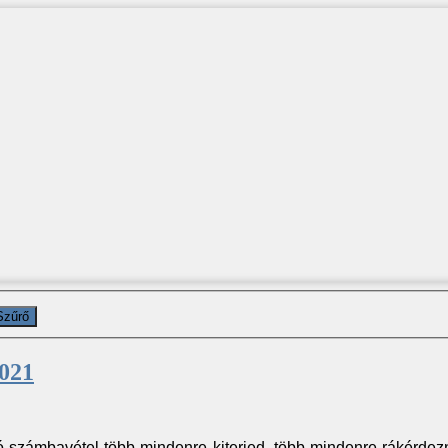
Szűrő
021
számbavétel több mindenre kiterjed, több mindenre rákérdezn