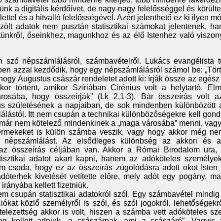
nünk a digitális kérdőívet, de nagy-nagy felelősséggel és körülte
elettel és a hitvalló felelősségével. Azért jelenthető ez ki ilyen 
zölt adatok nem pusztán statisztikai számokat jelentenek, h
tünkről, őseinkhez, magunkhoz és az élő Istenhez való viszon
n szó népszámlálásról, számbavételről. Lukács evangélista t
pen azzal kezdődik, hogy egy népszámlálásról számol be: „Tör
gy Augustus császár rendeletet adott ki: írják össze az egész 
or történt, amikor Szíriában Cirénius volt a helytartó. Elm
osába, hogy összeírják” (Lk 2,1-3). Bár összeírás volt 
s születésének a napjaiban, de sok mindenben különbözött 
álástól. Itt nem csupán a technikai különbözőségekre kell gon
 már nem kötelező mindenkinek a „maga városába” menni, vag
rmekeket is külön számba veszik, vagy hogy akkor még nem
a népszámlálást. Az elsődleges különbség az akkori és 
 az összeírás céljában van. Akkor a Római Birodalom ura,
isztikai adatot akart kapni, hanem az adóköteles személyek
 csoda, hogy ez az összeírás zúgolódásra adott okot Isten v
dóterhek kivetését vetítette előre, mely adót egy pogány, ma
rányába kellett fizetniük.
 csupán statisztikai adatokról szól. Egy számbavétel mindig
ókat közlő személyről is szól, és szól jogokról, lehetőségekr
ötelezettség akkor is volt, hiszen a számba vett adóköteles s
meg kellett adniuk „a császárnak, ami a császáré”. Vagyis 