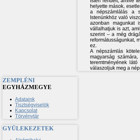
Isten rendelt, amivé t
helyette mások, esetl
a népszámlálás a st
Istenünkhöz való viszo
azonban magunkat is
vállalhatjuk is azt, a
szerint – a még drágá
reformátusságunkat, m
ez.
A népszámlás kötelez
magyarság számára, d
teremtményének látó 
válaszoljuk meg a nép
ZEMPLÉNI
EGYHÁZMEGYE
Adataink
Tisztségviselök
Kapcsolat
Törvénytár
GYÜLEKEZETEK