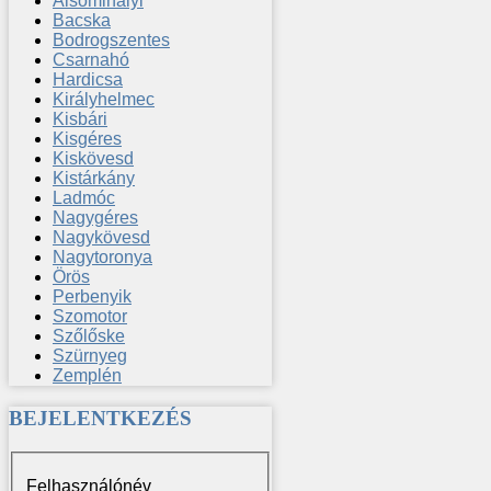
Alsómihalyi
Bacska
Bodrogszentes
Csarnahó
Hardicsa
Királyhelmec
Kisbári
Kisgéres
Kiskövesd
Kistárkány
Ladmóc
Nagygéres
Nagykövesd
Nagytoronya
Örös
Perbenyik
Szomotor
Szőlőske
Szürnyeg
Zemplén
BEJELENTKEZÉS
Felhasználónév