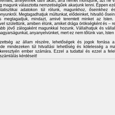
eremtett, amilyennek látni akart, arra nemet mondjunk, azt ne vá
eg magunk választotta nemzetiségűek akarjunk lenni. Éppen ezé
atisztikai adatokon túl rólunk, magunkhoz, őseinkhez é
nyunkról. Megtagadhatjuk múltunkat, elődeinket, hitvalló ősein
 megtagadjuk, mindazt, amivé teremtett minket az Isten
mivel születtünk, amiben élünk, amiket drága örökségként és –
bb jövő zálogaként magunkkal hozunk. Vállalhatjuk és vállal
agyarságunkat, anyanyelvünket, mert ez nem tőlünk van, Isten
ettség az állam részére, lehetőségek és jogok forrása a 
e mindezeken túl hitvallási lehetőség és kötelesség a ma
keresztyén ember számára. Ezzel a tudattal és ezzel a fele
számlálás kérdéseit!