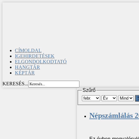
CÍMOLDAL
IGEHIRDETÉSEK
ELGONDOLKODTATÓ
HANGTÁR
KÉPTÁR
KERESÉS...
Szűrő
Népszámlálás 2
Ez évben megvalósuló 