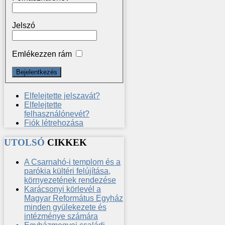
Jelszó
Emlékezzen rám
Elfelejtette jelszavát?
Elfelejtette
felhasználónevét?
Fiók létrehozása
UTOLSÓ
CIKKEK
A Csarnahó-i templom és a
parókia kültéri felújítása,
környezetének rendezése
Karácsonyi körlevél a
Magyar Református Egyház
minden gyülekezete és
intézménye számára