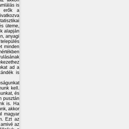
mlálás is
ai erők a
ivatkozva
tisztikai
és üteme,
k alapján
n, anyagi
elepülés
et minden
mértékben
rulásának
ekezethez
okat ad a
zándék is
tuságunkat
nunk kell.
unkat, és
m pusztán
nk is. Ha
unk, akkor
ül magyar
m. Ezt az
, amivé az