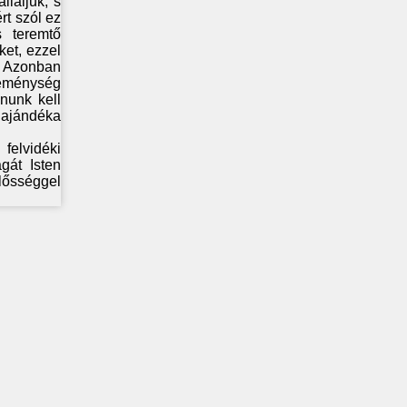
llaljuk, s
rt szól ez
s teremtő
ket, ezzel
. Azonban
 reménység
nunk kell
 ajándéka
felvidéki
gát Isten
lősséggel