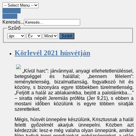
Register
LOGIN
Keresés...
Szűrő
Szűrő
Körlevél 2021 húsvétján
„Kívül harc”: járvánnyal, anyagi ellehetetlenüléssel,
betegséggel és halállal; „bennem félelem”:
reménytelenség, bizalmatlanság, fogyatkozó hit és
közöny, s bizonyára egyre többekben türelmetlenség.
„Feljött a halál az ablakainkba, bejött a palotáinkba…”
– siratta népét Jeremiás próféta (Jer 9,21), s ebben a
mostani időben közülünk is egyre többen siratják
szeretteiket.
Mégis, húsvét ünnepére készülünk, Krisztusnak a halál
feletti győzelmét akarjuk ünnepelni. Közben azt
kérdezzük: lesz-e még valaha olyan ünnepünk, amikor
félre tudjuk tenni gondjainkat, nehézségeinket, a világ