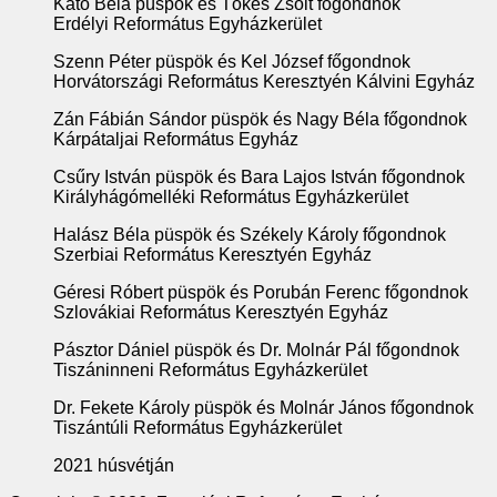
Kató Béla püspök és Tőkés Zsolt főgondnok
Erdélyi Református Egyházkerület
Szenn Péter püspök és Kel József főgondnok
Horvátországi Református Keresztyén Kálvini Egyház
Zán Fábián Sándor püspök és Nagy Béla főgondnok
Kárpátaljai Református Egyház
Csűry István püspök és Bara Lajos István főgondnok
Királyhágómelléki Református Egyházkerület
Halász Béla püspök és Székely Károly főgondnok
Szerbiai Református Keresztyén Egyház
Géresi Róbert püspök és Porubán Ferenc főgondnok
Szlovákiai Református Keresztyén Egyház
Pásztor Dániel püspök és Dr. Molnár Pál főgondnok
Tiszáninneni Református Egyházkerület
Dr. Fekete Károly püspök és Molnár János főgondnok
Tiszántúli Református Egyházkerület
2021 húsvétján