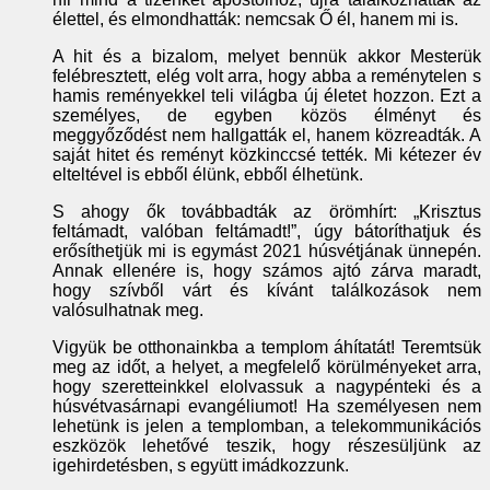
élettel, és elmondhatták: nemcsak Ő él, hanem mi is.
A hit és a bizalom, melyet bennük akkor Mesterük
felébresztett, elég volt arra, hogy abba a reménytelen s
hamis reményekkel teli világba új életet hozzon. Ezt a
személyes, de egyben közös élményt és
meggyőződést nem hallgatták el, hanem közreadták. A
saját hitet és reményt közkinccsé tették. Mi kétezer év
elteltével is ebből élünk, ebből élhetünk.
S ahogy ők továbbadták az örömhírt: „Krisztus
feltámadt, valóban feltámadt!”, úgy bátoríthatjuk és
erősíthetjük mi is egymást 2021 húsvétjának ünnepén.
Annak ellenére is, hogy számos ajtó zárva maradt,
hogy szívből várt és kívánt találkozások nem
valósulhatnak meg.
Vigyük be otthonainkba a templom áhítatát! Teremtsük
meg az időt, a helyet, a megfelelő körülményeket arra,
hogy szeretteinkkel elolvassuk a nagypénteki és a
húsvétvasárnapi evangéliumot! Ha személyesen nem
lehetünk is jelen a templomban, a telekommunikációs
eszközök lehetővé teszik, hogy részesüljünk az
igehirdetésben, s együtt imádkozzunk.