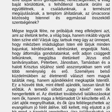
baját körülöttünk, s felhőtlenül tudunk örülni az
együttlétnek, a családunknak, a természet
megújulásának, a templom áhítatának, az úrvacsorai
közösség Istennel és egymással összekötő
szentségének?
Mégse tegyük félre, ne próbáljuk meg elfelejteni azt,
ami az életünk terhe, a világ baja, hanem inkább vigyük
Isten színe elé! Várjuk úgy, tartsuk meg úgy az ünnepet,
hogy miközben imádságban Isten elé tárjuk minden
bajunkat, kérdésünket, kérésünket, engedjük Neki,
hogy átformálja gondolatainkat, erőt adjon csüggedt
lelkünknek, megújítsa életünket! Jézus első
tanítványaiban, Péterben, Jánosban, Tamásban és a
halott Krisztus sírjához siető asszonyokban sem volt
több reménység és erő. Személyes belső
küzdelmükben az életmentő választ nem maguk
találták meg, hanem ajándékként megkapták Istentől.
Ez a húsvéti titok, mint éltető ajándék, lassan tárult fel
előttük. A temetői sírbolt „nagy kövét” nem ők
hengerítették el. Az életüket továbbvivő találkozásokat
nem ők, hanem maga a feltámadott Úr készítette elő. A
zárt ajtók megnyílhattak, és ők újra fellélegezhettek az
evangélium jó hírét átélve. Idő kellett, míg eljutott a jó
hír mind a tizenkét apostolhoz, újra találkozhattak az