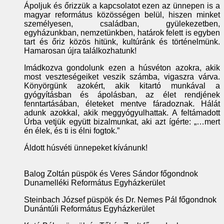
Ápoljuk és őrizzük a kapcsolatot ezen az ünnepen is a
magyar református közösségen belül, hiszen minket
személyesen, családban, gyülekezetben,
egyházunkban, nemzetünkben, határok felett is egyben
tart és őriz közös hitünk, kultúránk és történelmünk.
Hamarosan újra találkozhatunk!
Imádkozva gondolunk ezen a húsvéton azokra, akik
most veszteségeiket veszik számba, vigaszra várva.
Könyörgünk azokért, akik kitartó munkával a
gyógyításban és ápolásban, az élet rendjének
fenntartásában, életeket mentve fáradoznak. Hálát
adunk azokkal, akik meggyógyulhattak. A feltámadott
Úrba vetjük együtt bizalmunkat, aki azt ígérte: „…mert
én élek, és ti is élni fogtok.”
Áldott húsvéti ünnepeket kívánunk!
Balog Zoltán püspök és Veres Sándor főgondnok
Dunamelléki Református Egyházkerület
Steinbach József püspök és Dr. Nemes Pál főgondnok
Dunántúli Református Egyházkerület