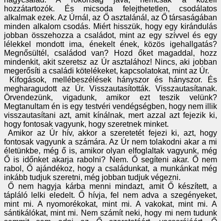
hozzátartozók. És micsoda felejthetetlen, csodálatos
alkalmak ezek. Az Úrnál, az Ő asztalánál, az Ő társaságában
minden alkalom csodás. Miért hisszük, hogy egy kirándulás
jobban összehozza a családot, mint az egy szívvel és egy
lélekkel mondott ima, énekelt ének, közös igehallgatás?
Megnősültél, családod van? Hozd őket magaddal, hozz
mindenkit, akit szeretsz az Úr asztalához! Nincs, aki jobban
megerősíti a családi kötelékeket, kapcsolatokat, mint az Úr.
Kifogások, mellébeszélések hányszor és hányszor. És
megharagudott az Úr. Visszautasították. Visszautasítanak.
Örvendezünk, vigadunk, amikor ezt teszik velünk?
Megtanultam én is egy testvéri vendégségben, hogy nem illik
visszautasítani azt, amit kínálnak, mert azzal azt fejezik ki,
hogy fontosak vagyunk, hogy szeretnek minket.
Amikor az Úr hív, akkor a szeretetét fejezi ki, azt, hogy
fontosak vagyunk a számára. Az Úr nem tolakodni akar a mi
életünkbe, még ő is, amikor olyan elfoglaltak vagyunk, még
Ő is időnket akarja rabolni? Nem. Ő segíteni akar. Ő nem
rabol, Ő ajándékoz, hogy a családunkat, a munkánkat még
inkább tudjuk szeretni, még jobban tudjuk végezni.
Ő nem hagyja kárba menni mindazt, amit Ő készített, a
tápláló lelki eledelt. Ő hívja, fel nem adva a szegényeket,
mint mi. A nyomorékokat, mint mi. A vakokat, mint mi. A
sántikálókat, mint mi. Nem számít neki, hogy mi nem tudunk