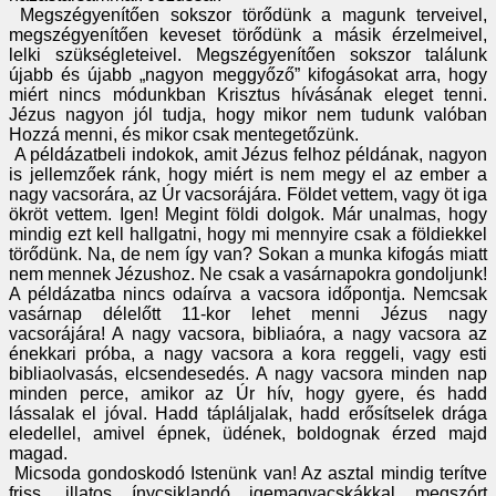
Megszégyenítően sokszor törődünk a magunk terveivel,
megszégyenítően keveset törődünk a másik érzelmeivel,
lelki szükségleteivel. Megszégyenítően sokszor találunk
újabb és újabb „nagyon meggyőző” kifogásokat arra, hogy
miért nincs módunkban Krisztus hívásának eleget tenni.
Jézus nagyon jól tudja, hogy mikor nem tudunk valóban
Hozzá menni, és mikor csak mentegetőzünk.
A példázatbeli indokok, amit Jézus felhoz példának, nagyon
is jellemzőek ránk, hogy miért is nem megy el az ember a
nagy vacsorára, az Úr vacsorájára. Földet vettem, vagy öt iga
ökröt vettem. Igen! Megint földi dolgok. Már unalmas, hogy
mindig ezt kell hallgatni, hogy mi mennyire csak a földiekkel
törődünk. Na, de nem így van? Sokan a munka kifogás miatt
nem mennek Jézushoz. Ne csak a vasárnapokra gondoljunk!
A példázatba nincs odaírva a vacsora időpontja. Nemcsak
vasárnap délelőtt 11-kor lehet menni Jézus nagy
vacsorájára! A nagy vacsora, bibliaóra, a nagy vacsora az
énekkari próba, a nagy vacsora a kora reggeli, vagy esti
bibliaolvasás, elcsendesedés. A nagy vacsora minden nap
minden perce, amikor az Úr hív, hogy gyere, és hadd
lássalak el jóval. Hadd tápláljalak, hadd erősítselek drága
eledellel, amivel épnek, üdének, boldognak érzed majd
magad.
Micsoda gondoskodó Istenünk van! Az asztal mindig terítve
friss, illatos ínycsiklandó igemagvacskákkal megszórt