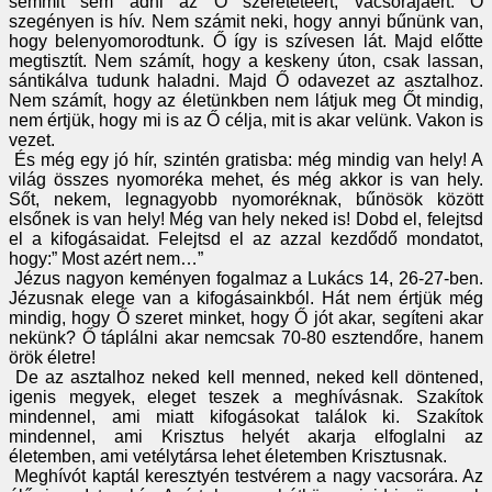
semmit sem adni az Ő szeretetéért, vacsorájáért. Ő
szegényen is hív. Nem számit neki, hogy annyi bűnünk van,
hogy belenyomorodtunk. Ő így is szívesen lát. Majd előtte
megtisztít. Nem számít, hogy a keskeny úton, csak lassan,
sántikálva tudunk haladni. Majd Ő odavezet az asztalhoz.
Nem számít, hogy az életünkben nem látjuk meg Őt mindig,
nem értjük, hogy mi is az Ő célja, mit is akar velünk. Vakon is
vezet.
És még egy jó hír, szintén gratisba: még mindig van hely! A
világ összes nyomoréka mehet, és még akkor is van hely.
Sőt, nekem, legnagyobb nyomoréknak, bűnösök között
elsőnek is van hely! Még van hely neked is! Dobd el, felejtsd
el a kifogásaidat. Felejtsd el az azzal kezdődő mondatot,
hogy:” Most azért nem…”
Jézus nagyon keményen fogalmaz a Lukács 14, 26-27-ben.
Jézusnak elege van a kifogásainkból. Hát nem értjük még
mindig, hogy Ő szeret minket, hogy Ő jót akar, segíteni akar
nekünk? Ő táplálni akar nemcsak 70-80 esztendőre, hanem
örök életre!
De az asztalhoz neked kell menned, neked kell döntened,
igenis megyek, eleget teszek a meghívásnak. Szakítok
mindennel, ami miatt kifogásokat találok ki. Szakítok
mindennel, ami Krisztus helyét akarja elfoglalni az
életemben, ami vetélytársa lehet életemben Krisztusnak.
Meghívót kaptál keresztyén testvérem a nagy vacsorára. Az