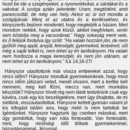
hozd be ide a szegényeket, a nyomorékokat, a sántákat és a
vakokat. A szolga aztán jelentette: Uram, megtörtént, amit
parancsoltál, de még van hely. Akkor az úr ezt mondta a
szolgájának: Menj el az utakra és a kerítésekhez, és
kényszeríts bejönni mindenkit, hogy megteljék a házam. Mert
mondom nektek, hogy azok közül, akiket meghívtam, senki
sem kóstolja meg a vacsorámat." Nagy sokaság ment vele,
és ő feléjük fordulva így szólt: "Ha valaki hozzám jön, de nem
gyűlöli meg apját, anyját, feleségét, gyermekeit, testvéreit, sőt
még a saját lelkét is, nem lehet az én tanítványom. Ha valaki
nem hordozza a maga keresztjét, és nem jön utánam, az
nem lehet az én tanítványom."
/Lk 14,16-27/
Hányszor utasítottunk már vissza embereket azzal, hogy
nincs időm? Hányszor mondtuk gyermekeinknek, hogy most
nincs időm játszani veled, mesét olvasni, mert a kertbe kell
mennem, meg kell főzni, meccs van, mert munkába
készülök? Hányszor hívott rég nem látott testvérünk csak egy
kávéra, csak egy kis beszélgetésre, mert úgy óhajtotta, de mi
siettünk, visszautasítottuk. Hányszor kellett gyorsan valami jó
kis kifogást találni arra, hogy miért is nem tartottuk be
ígéretünket. Hányszor hagytunk így cserben másokat, mert
úgy gondoltuk, hogy van nála fontosabb. Van fontosabb,
mint, hogy minőségi időt töltsek gyermekemmel,
házastársammal. Jézussal.