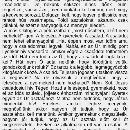
imaeledellel. De nekünk sokszor nincs időnk leülni
reggelizni, vacsorázni, mert munkába kell menni, mert megy
a kedvenc sorozat. Dolgozni kell, hogy legyen grillcsirke meg
rántott hús vasárnapra. Földi asztaloknál akarunk csak
jóllakni, és ezért elhanyagoljuk a mennyei eledelt.
A másik kifogás a példázatban: „most nősültem, azért nem
mehetek!” Igen. A feleség. A gyerekek. A család. A családot
nem lehet elhanyagolni! „Hát éppen most van időm arra,
hogy a családommal legyek! Nahát, ez az Úr, mindig pont
ilyenkor hív vacsorára, amikor végre a családdal tölthetném
az időt. Hát nem tudja az Úr, hogy a családdal foglalkozni
kell? Hát nem Ő adta nekünk, hogy törődjünk velük,
gondoskodjunk róluk?” Ez tartozik a legjobb, legmeggyőzőbb
kifogásaink közé. A család. Teljesen jogosan utasítom vissza
a meghívást! Na de olvassuk a meghívóban, hogy a
feleséged a gyermekeid nem hozhatod? Nem. Sőt. Jézus
családostul hív Téged. Hozd a feleséged, gyermekeid, hozd
el az idős szüleid, jöjjetek énhozzám mindnyájan! Gyertek
együtt az Úr asztalához! Mintha nem tudnánk, hogy Jézus
mindenkit hív! Érdekes, amikor férjhez megyünk,
megnősülünk, akkor nagyon jól tudjuk, hogy az Úr
asztalához kell mennünk. Amikor gyermekünk megszületik,
nagyon jól tudjuk, hogy az Úr asztala előtt kell őt
megkeresztelni. Ezeken az alkalmakon ott van a család. A
nagycsalád. A rokonság java, nemcsak a közeli