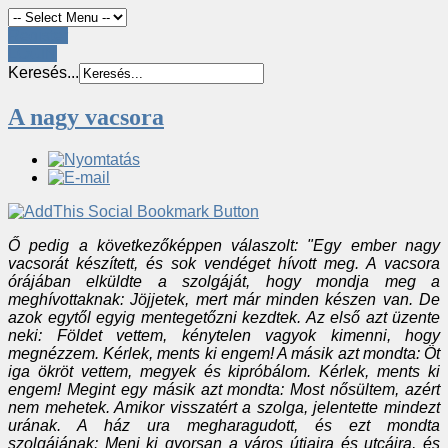
Register
LOGIN
Keresés...
A nagy vacsora
Ő pedig a következőképpen válaszolt: "Egy ember nagy
vacsorát készített, és sok vendéget hívott meg. A vacsora
órájában elküldte a szolgáját, hogy mondja meg a
meghívottaknak: Jöjjetek, mert már minden készen van. De
azok egytől egyig mentegetőzni kezdtek. Az első azt üzente
neki: Földet vettem, kénytelen vagyok kimenni, hogy
megnézzem. Kérlek, ments ki engem! A másik azt mondta: Öt
iga ökröt vettem, megyek és kipróbálom. Kérlek, ments ki
engem! Megint egy másik azt mondta: Most nősültem, azért
nem mehetek. Amikor visszatért a szolga, jelentette mindezt
urának. A ház ura megharagudott, és ezt mondta
szolgájának: Menj ki gyorsan a város útjaira és utcáira, és