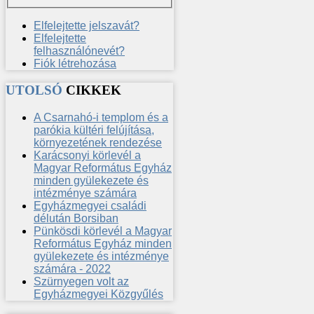
Elfelejtette jelszavát?
Elfelejtette
felhasználónevét?
Fiók létrehozása
UTOLSÓ
CIKKEK
A Csarnahó-i templom és a
parókia kültéri felújítása,
környezetének rendezése
Karácsonyi körlevél a
Magyar Református Egyház
minden gyülekezete és
intézménye számára
Egyházmegyei családi
délután Borsiban
Pünkösdi körlevél a Magyar
Református Egyház minden
gyülekezete és intézménye
számára - 2022
Szürnyegen volt az
Egyházmegyei Közgyűlés