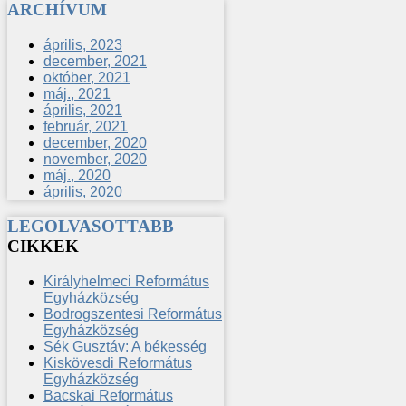
ARCHÍVUM
április, 2023
december, 2021
október, 2021
máj., 2021
április, 2021
február, 2021
december, 2020
november, 2020
máj., 2020
április, 2020
LEGOLVASOTTABB
CIKKEK
Királyhelmeci Református
Egyházközség
Bodrogszentesi Református
Egyházközség
Sék Gusztáv: A békesség
Kiskövesdi Református
Egyházközség
Bacskai Református