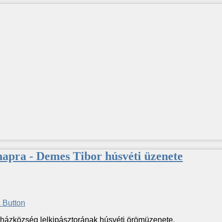
apra - Demes Tibor húsvéti üzenete
házközség lelkipásztorának húsvéti örömüzenete.