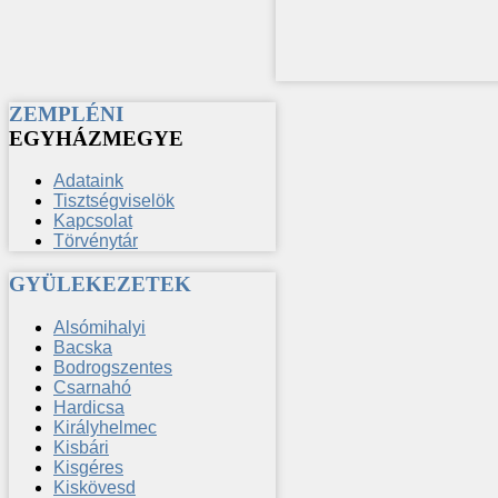
ZEMPLÉNI
EGYHÁZMEGYE
Adataink
Tisztségviselök
Kapcsolat
Törvénytár
GYÜLEKEZETEK
Alsómihalyi
Bacska
Bodrogszentes
Csarnahó
Hardicsa
Királyhelmec
Kisbári
Kisgéres
Kiskövesd