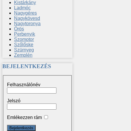
Kistárkány
Ladmóc
Nagygéres
Nagykövesd
Nagytoronya
Örös
Perbenyik
Szomotor
Szőlőske
Szürnyeg
Zemplén
BEJELENTKEZÉS
Felhasználónév
Jelszó
Emlékezzen rám