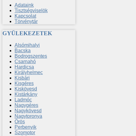
Adataink
Tisztségviselök
Kapcsolat
Törvénytár
GYÜLEKEZETEK
Alsómihalyi
Bacska
Bodrogszentes
Csarnahó
Hardicsa
Királyhelmec
Kisbári
Kisgéres
Kiskövesd
Kistárkány
Ladmóc
Nagygéres
Nagykövesd
Nagytoronya
Örös
Perbenyik
Szomotor