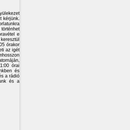
yülekezet
 kérjünk.
orlatunkra
történhet
ravétel e
keresztül
:05 órakor
ti az igét
ámhosszon
atornáján,
1:00 órai
ünkben és
és a rádió
junk és a