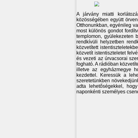
A járvány miatti korláto
közösségében együtt örvend
Otthonunkban, egyénileg vag
most különös gondot fordít
templomon, gyülekezeten be
rendkívüli helyzetben rend
közvetített istentisztelete
közvetít istentiszteletet fel
és vezeti az úrvacsorai sz
fogható. A rádióban közvetí
illetve az egyházmegye ho
kezdettel. Keressük a leh
szeretetünkben növekedjünk!
adta lehetőségekkel, hogy
naponkénti személyes csend