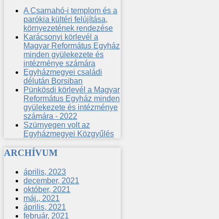
A Csarnahó-i templom és a
parókia kültéri felújítása,
környezetének rendezése
Karácsonyi körlevél a
Magyar Református Egyház
minden gyülekezete és
intézménye számára
Egyházmegyei családi
délután Borsiban
Pünkösdi körlevél a Magyar
Református Egyház minden
gyülekezete és intézménye
számára - 2022
Szürnyegen volt az
Egyházmegyei Közgyűlés
ARCHÍVUM
április, 2023
december, 2021
október, 2021
máj., 2021
április, 2021
február, 2021