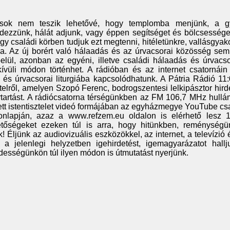
zások nem teszik lehetővé, hogy templomba menjünk, a g
ezzünk, hálát adjunk, vagy éppen segítséget és bölcsességet
y családi körben tudjuk ezt megtenni, hitéletünkre, vallásgyak
va. Az új borért való hálaadás és az úrvacsorai közösség sem 
lül, azonban az egyéni, illetve családi hálaadás és úrvacso
kívüli módon történhet. A rádióban és az internet csatornáin 
kbe és úrvacsorai liturgiába kapcsolódhatunk. A Pátria Rádió 11
vételről, amelyen Szopó Ferenc, bodrogszentesi lelkipásztor hirde
ertartást. A rádiócsatorna térségünkben az FM 106,7 MHz hull
tett istentisztelet videó formájában az egyházmegye YouTube cs
nlapján, azaz a www.refzem.eu oldalon is elérhető lesz 1
etőségeket ezeken túl is arra, hogy hitünkben, reménység
 Éljünk az audiovizuális eszközökkel, az internet, a televízió 
 a jelenlegi helyzetben igehirdetést, igemagyarázatot hall
ességünkön túl ilyen módon is útmutatást nyerjünk.