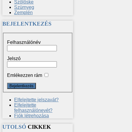
Szőlőske
Szürnyeg
Zemplén
BEJELENTKEZÉS
Felhasználónév
Jelszó
Emlékezzen rám
Elfelejtette jelszavát?
Elfelejtette
felhasználónevét?
Fiók létrehozása
UTOLSÓ
CIKKEK