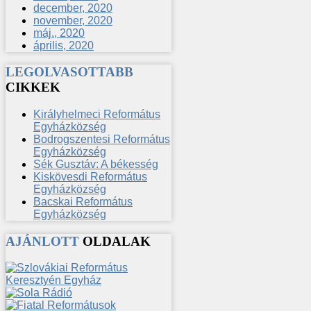
december, 2020
november, 2020
máj., 2020
április, 2020
LEGOLVASOTTABB
CIKKEK
Királyhelmeci Református
Egyházközség
Bodrogszentesi Református
Egyházközség
Sék Gusztáv: A békesség
Kiskövesdi Református
Egyházközség
Bacskai Református
Egyházközség
AJÁNLOTT
OLDALAK