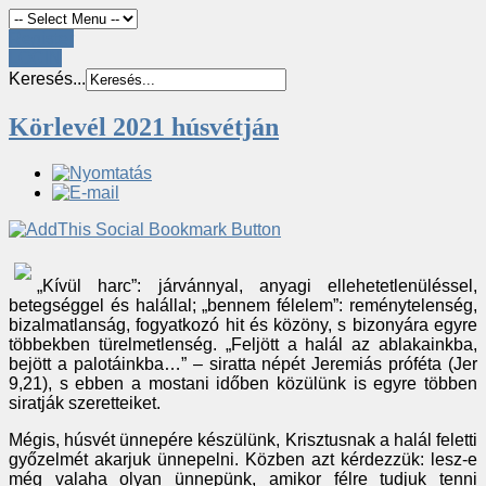
Register
LOGIN
Keresés...
Körlevél 2021 húsvétján
„Kívül harc”: járvánnyal, anyagi ellehetetlenüléssel,
betegséggel és halállal; „bennem félelem”: reménytelenség,
bizalmatlanság, fogyatkozó hit és közöny, s bizonyára egyre
többekben türelmetlenség. „Feljött a halál az ablakainkba,
bejött a palotáinkba…” – siratta népét Jeremiás próféta (Jer
9,21), s ebben a mostani időben közülünk is egyre többen
siratják szeretteiket.
Mégis, húsvét ünnepére készülünk, Krisztusnak a halál feletti
győzelmét akarjuk ünnepelni. Közben azt kérdezzük: lesz-e
még valaha olyan ünnepünk, amikor félre tudjuk tenni