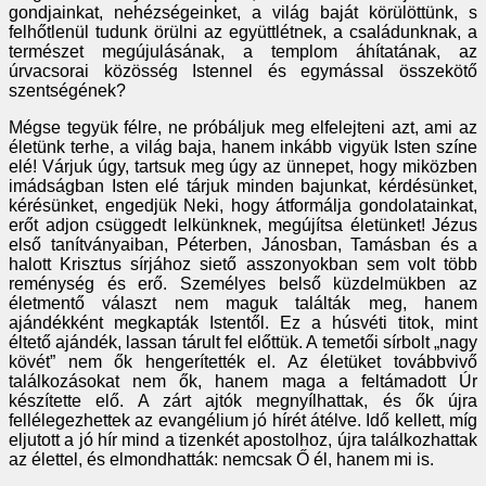
gondjainkat, nehézségeinket, a világ baját körülöttünk, s
felhőtlenül tudunk örülni az együttlétnek, a családunknak, a
természet megújulásának, a templom áhítatának, az
úrvacsorai közösség Istennel és egymással összekötő
szentségének?
Mégse tegyük félre, ne próbáljuk meg elfelejteni azt, ami az
életünk terhe, a világ baja, hanem inkább vigyük Isten színe
elé! Várjuk úgy, tartsuk meg úgy az ünnepet, hogy miközben
imádságban Isten elé tárjuk minden bajunkat, kérdésünket,
kérésünket, engedjük Neki, hogy átformálja gondolatainkat,
erőt adjon csüggedt lelkünknek, megújítsa életünket! Jézus
első tanítványaiban, Péterben, Jánosban, Tamásban és a
halott Krisztus sírjához siető asszonyokban sem volt több
reménység és erő. Személyes belső küzdelmükben az
életmentő választ nem maguk találták meg, hanem
ajándékként megkapták Istentől. Ez a húsvéti titok, mint
éltető ajándék, lassan tárult fel előttük. A temetői sírbolt „nagy
kövét” nem ők hengerítették el. Az életüket továbbvivő
találkozásokat nem ők, hanem maga a feltámadott Úr
készítette elő. A zárt ajtók megnyílhattak, és ők újra
fellélegezhettek az evangélium jó hírét átélve. Idő kellett, míg
eljutott a jó hír mind a tizenkét apostolhoz, újra találkozhattak
az élettel, és elmondhatták: nemcsak Ő él, hanem mi is.