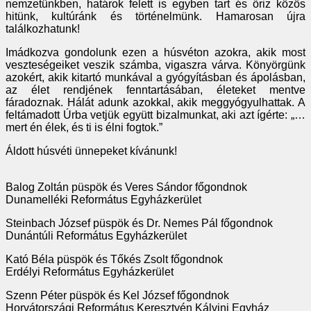
nemzetünkben, határok felett is egyben tart és őriz közös
hitünk, kultúránk és történelmünk. Hamarosan újra
találkozhatunk!
Imádkozva gondolunk ezen a húsvéton azokra, akik most
veszteségeiket veszik számba, vigaszra várva. Könyörgünk
azokért, akik kitartó munkával a gyógyításban és ápolásban,
az élet rendjének fenntartásában, életeket mentve
fáradoznak. Hálát adunk azokkal, akik meggyógyulhattak. A
feltámadott Úrba vetjük együtt bizalmunkat, aki azt ígérte: „…
mert én élek, és ti is élni fogtok.”
Áldott húsvéti ünnepeket kívánunk!
Balog Zoltán püspök és Veres Sándor főgondnok
Dunamelléki Református Egyházkerület
Steinbach József püspök és Dr. Nemes Pál főgondnok
Dunántúli Református Egyházkerület
Kató Béla püspök és Tőkés Zsolt főgondnok
Erdélyi Református Egyházkerület
Szenn Péter püspök és Kel József főgondnok
Horvátországi Református Keresztyén Kálvini Egyház