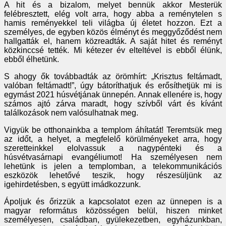
A hit és a bizalom, melyet bennük akkor Mesterük
felébresztett, elég volt arra, hogy abba a reménytelen s
hamis reményekkel teli világba új életet hozzon. Ezt a
személyes, de egyben közös élményt és meggyőződést nem
hallgatták el, hanem közreadták. A saját hitet és reményt
közkinccsé tették. Mi kétezer év elteltével is ebből élünk,
ebből élhetünk.
S ahogy ők továbbadták az örömhírt: „Krisztus feltámadt,
valóban feltámadt!”, úgy bátoríthatjuk és erősíthetjük mi is
egymást 2021 húsvétjának ünnepén. Annak ellenére is, hogy
számos ajtó zárva maradt, hogy szívből várt és kívánt
találkozások nem valósulhatnak meg.
Vigyük be otthonainkba a templom áhítatát! Teremtsük meg
az időt, a helyet, a megfelelő körülményeket arra, hogy
szeretteinkkel elolvassuk a nagypénteki és a
húsvétvasárnapi evangéliumot! Ha személyesen nem
lehetünk is jelen a templomban, a telekommunikációs
eszközök lehetővé teszik, hogy részesüljünk az
igehirdetésben, s együtt imádkozzunk.
Ápoljuk és őrizzük a kapcsolatot ezen az ünnepen is a
magyar református közösségen belül, hiszen minket
személyesen, családban, gyülekezetben, egyházunkban,