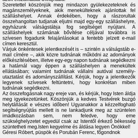
Szeretettel köszönjük meg mindazon gyülekezeteknek és
magánszemélyeknek, akik menekülteknek ajánlottak fel
szálláshelyet. Annak érdekében, hogy a rászorultak
összehangoltan tudjanak eljutni majd egy-egy szálláshelyre,
egyházunk válságstábja fog segítséget nyújtani. A
szálláshelyek számának bővítése céljával továbbra is
szívesen fogadunk felajánlásokat a fentebb jelzett e-mail
címen keresztül.
Várjuk önkéntesek jelentkezését is – szintén a válságstáb e-
mail címére –, akik közre tudnának működni az adományok
előkészítésében, illetve egy-egy napon tudnának segédkezni
a határnál vagy éppen a szálláshelyen a menekültek
ellátásában; valamint tudnának vállalni autóval személy-
utaztatást és adományszállítást. Kérjük, hogy a jelentkezők
legyenek szívesek feltüntetni, hogy konkrétan miben
tudnának segédkezni.
Az összefogásnak nagy ereje van, és kérjük, hogy Isten áldja
meg igyekezetünket. Köszönjük a kedves Testvérek buzgó
helytállását e vészes időben! Ugyanakkor a kézzelfogható
segítségnyújtás mellett is ne lankadjunk meg az szüntelen
imádkozásban sem, nem feledve, hogy eme
szükséghelyzetet egyedül csak az Istentől érkező békesség
szüntetheti meg.Isten kegyelme és áldása legyen Önökkel!
Géresi Róbert, püspök és Porubán Ferenc, főgondnok