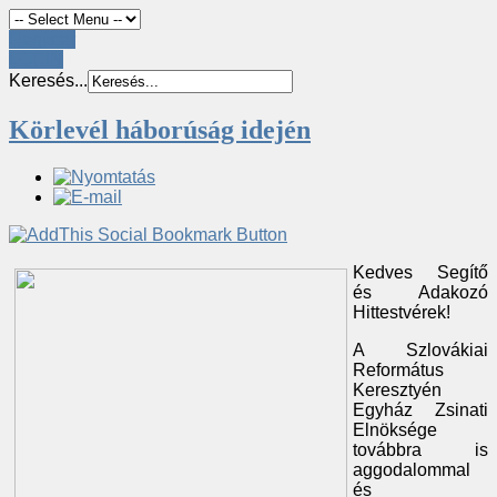
Register
LOGIN
Keresés...
Körlevél háborúság idején
Kedves Segítő
és Adakozó
Hittestvérek!
A Szlovákiai
Református
Keresztyén
Egyház Zsinati
Elnöksége
továbbra is
aggodalommal
és