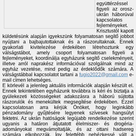
együttérzéssel
figyeli az orosz-
ukrán háborúval
kapcsolatos
fejleményeket.
Krisztustól kapott
küldetésünk alapján igyekszünk folyamatosan segítő jobbot
nyújtani a bajbajutottaknak és a rászorultaknak. Ennek
gyakorlati kivitelezése érdekében létrehoztunk egy
válságstábot, amely csoport folyamatosan figyeli a
fejleményeket, koordinálja egyházunk segítő cselekményeit,
illetve arról naprakész információval szolgálnak mind az
egyház vezetése, mind pedig az érdeklődők számára. A
válságstábbal kapcsolatot tartani a
fugio2022@gmail.com
e-
mail címen lehetséges.
E körlevél a jelenleg aktuális információk alapján készült el.
Ennek tekintetében egyházunk továbbra is kéri és biztatja a
gyülekezeti közösségeket adakozásra a háború sújtotta
rászorulók és menekültek megsegítése érdekében. Ezzel
kapcsolatosan arra kérjük Önöket, hogy leginkább
pénzadomány gyűjtésére legyenek szívesek hangsúlyt
fektetni. Az ukrán hatóságok legújabb rendelkezése szerint
ugyanis a határon átjutatott élelmiszer- és drogéria-
adományokat megvámoltatják, és az ottani hadsereg
számára elkobozzák. Így felettébb nehézkessé vált a