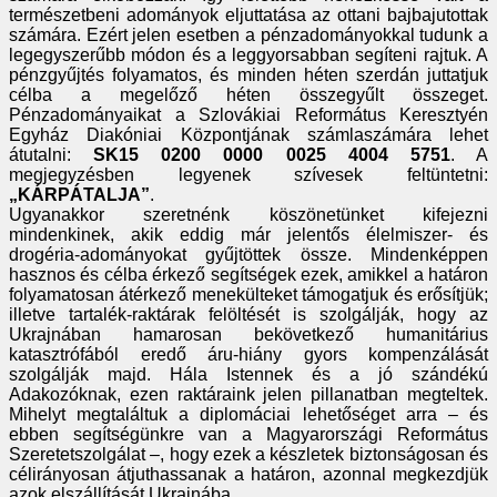
természetbeni adományok eljuttatása az ottani bajbajutottak
számára. Ezért jelen esetben a pénzadományokkal tudunk a
legegyszerűbb módon és a leggyorsabban segíteni rajtuk. A
pénzgyűjtés folyamatos, és minden héten szerdán juttatjuk
célba a megelőző héten összegyűlt összeget.
Pénzadományaikat a Szlovákiai Református Keresztyén
Egyház Diakóniai Központjának számlaszámára lehet
átutalni:
SK15 0200 0000 0025 4004 5751
. A
megjegyzésben legyenek szívesek feltüntetni:
„KÁRPÁTALJA”
.
Ugyanakkor szeretnénk köszönetünket kifejezni
mindenkinek, akik eddig már jelentős élelmiszer- és
drogéria-adományokat gyűjtöttek össze. Mindenképpen
hasznos és célba érkező segítségek ezek, amikkel a határon
folyamatosan átérkező menekülteket támogatjuk és erősítjük;
illetve tartalék-raktárak felöltését is szolgálják, hogy az
Ukrajnában hamarosan bekövetkező humanitárius
katasztrófából eredő áru-hiány gyors kompenzálását
szolgálják majd. Hála Istennek és a jó szándékú
Adakozóknak, ezen raktáraink jelen pillanatban megteltek.
Mihelyt megtaláltuk a diplomáciai lehetőséget arra – és
ebben segítségünkre van a Magyarországi Református
Szeretetszolgálat –, hogy ezek a készletek biztonságosan és
célirányosan átjuthassanak a határon, azonnal megkezdjük
azok elszállítását Ukrajnába.