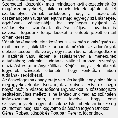
Szeretettel köszönjük meg mindazon gyülekezeteknek és
magánszemélyeknek, akik menekülteknek ajánlottak fel
szálláshelyet. Annak érdekében, hogy a rászorultak
összehangoltan tudjanak eljutni majd egy-egy szálláshelyre,
egyházunk válságstábja fog segítséget nyújtani. A
szálláshelyek számának bővítése céljával továbbra is
szívesen fogadunk felajánlásokat a fentebb jelzett e-mail
címen keresztül.
Várjuk önkéntesek jelentkezését is – szintén a válságstáb e-
mail címére –, akik közre tudnának működni az adományok
előkészítésében, illetve egy-egy napon tudnának segédkezni
a határnál vagy éppen a szálláshelyen a menekültek
ellátásában; valamint tudnának vállalni autóval személy-
utaztatást és adományszállítást. Kérjük, hogy a jelentkezők
legyenek szívesek feltüntetni, hogy konkrétan miben
tudnának segédkezni.
Az összefogásnak nagy ereje van, és kérjük, hogy Isten áldja
meg igyekezetünket. Köszönjük a kedves Testvérek buzgó
helytállását e vészes időben! Ugyanakkor a kézzelfogható
segítségnyújtás mellett is ne lankadjunk meg az szüntelen
imádkozásban sem, nem feledve, hogy eme
szükséghelyzetet egyedül csak az Istentől érkező békesség
szüntetheti meg.Isten kegyelme és áldása legyen Önökkel!
Géresi Róbert, püspök és Porubán Ferenc, főgondnok