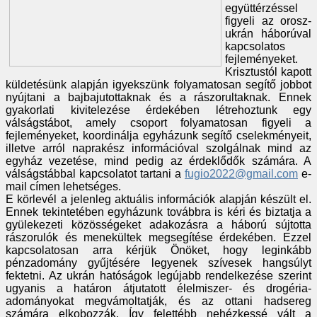
együttérzéssel
figyeli az orosz-
ukrán háborúval
kapcsolatos
fejleményeket.
Krisztustól kapott
küldetésünk alapján igyekszünk folyamatosan segítő jobbot
nyújtani a bajbajutottaknak és a rászorultaknak. Ennek
gyakorlati kivitelezése érdekében létrehoztunk egy
válságstábot, amely csoport folyamatosan figyeli a
fejleményeket, koordinálja egyházunk segítő cselekményeit,
illetve arról naprakész információval szolgálnak mind az
egyház vezetése, mind pedig az érdeklődők számára. A
válságstábbal kapcsolatot tartani a
fugio2022@gmail.com
e-
mail címen lehetséges.
E körlevél a jelenleg aktuális információk alapján készült el.
Ennek tekintetében egyházunk továbbra is kéri és biztatja a
gyülekezeti közösségeket adakozásra a háború sújtotta
rászorulók és menekültek megsegítése érdekében. Ezzel
kapcsolatosan arra kérjük Önöket, hogy leginkább
pénzadomány gyűjtésére legyenek szívesek hangsúlyt
fektetni. Az ukrán hatóságok legújabb rendelkezése szerint
ugyanis a határon átjutatott élelmiszer- és drogéria-
adományokat megvámoltatják, és az ottani hadsereg
számára elkobozzák. Így felettébb nehézkessé vált a