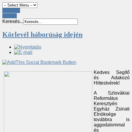
Register
LOGIN
Keresés...
Körlevél háborúság idején
Kedves Segítő
és Adakozó
Hittestvérek!
A Szlovákiai
Református
Keresztyén
Egyház Zsinati
Elnöksége
továbbra is
aggodalommal
és