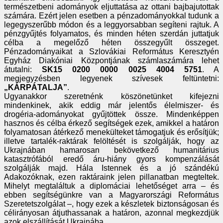
természetbeni adományok eljuttatása az ottani bajbajutottak
számára. Ezért jelen esetben a pénzadományokkal tudunk a
legegyszerűbb módon és a leggyorsabban segíteni rajtuk. A
pénzgyűjtés folyamatos, és minden héten szerdán juttatjuk
célba a megelőző héten összegyűlt összeget.
Pénzadományaikat a Szlovákiai Református Keresztyén
Egyház Diakóniai Központjának számlaszámára lehet
átutalni:
SK15 0200 0000 0025 4004 5751
. A
megjegyzésben legyenek szívesek feltüntetni:
„KÁRPÁTALJA”
.
Ugyanakkor szeretnénk köszönetünket kifejezni
mindenkinek, akik eddig már jelentős élelmiszer- és
drogéria-adományokat gyűjtöttek össze. Mindenképpen
hasznos és célba érkező segítségek ezek, amikkel a határon
folyamatosan átérkező menekülteket támogatjuk és erősítjük;
illetve tartalék-raktárak felöltését is szolgálják, hogy az
Ukrajnában hamarosan bekövetkező humanitárius
katasztrófából eredő áru-hiány gyors kompenzálását
szolgálják majd. Hála Istennek és a jó szándékú
Adakozóknak, ezen raktáraink jelen pillanatban megteltek.
Mihelyt megtaláltuk a diplomáciai lehetőséget arra – és
ebben segítségünkre van a Magyarországi Református
Szeretetszolgálat –, hogy ezek a készletek biztonságosan és
célirányosan átjuthassanak a határon, azonnal megkezdjük
azok elszállítását Ukrajnába.