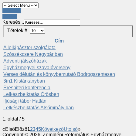
Register
LOGIN
Keresés...
Tételek #
Cím
A lelkipásztor szolgálata
Szószékcsere Nagybáriban
Adventi játszóházak
Egyházmegyei szavalóverseny
Verses délután és könyvbemutató Bodrogszentesen
3in1 Kistárkányban
Presbiteri konferencia
Lelkészbeiktatás Örösben
Ifjúsági tábor Hatfán
Lelkészbeiktatás Alsómihályiban
1. oldal / 5
«
Első
Előző
1
2
3
4
5
Következő
Utolsó
»
Copyright © 2026. Zempléni Református Egyházmegye.