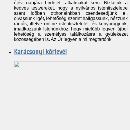
újév napjára hirdetett alkalmakat sem. Bíztatjuk a
kedves testvéreket, hogy a nyilvános istentiszteletre
szánt időben otthonainkban csendesedjünk el,
olvassunk Igét, lehetőség szerint hallgassunk, nézzünk
rádiós, illetve online istentiszteletet, és könyörögjünk,
imádkozzunk Istenünkhöz, hogy mielőbb legyen újból
lehetőség a személyes találkozásra a gyülekezet
közösségében is. Az Úr legyen a mi megtartónk!
Karácsonyi körlevél