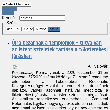
Register
LOGIN
Keresés...
Szűrő
Szűrő
Újra bezárnak a templomok - tiltva van
az istentiszteletek tartása a tőketerebesi
járásban
A Szlovák
Köztársaság Kormányának a 2020. december 31-én
közzétett 37/2020 számú közlönye 71. számú rendelete
értelmében a Tőketerebesi Regionális
Közegészségügyi Hivatal a rendelet kihirdetésének
napjától, vagyis azonnali hatállyal megtiltotta a
tőketerebesi járásban az istentiszteletek megtartását.
Az említett rendelkezés értelmében a Zempléni
Református Egyházmegye gyülekezeteiben sem tudjuk
megtartani az istentiszteleteket, így az óév estéjére és