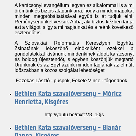
A karácsonyi evangélium legyen ez alkalommal is a mi
örömünk és biztos alapunk arra, hogy a mindennapokat
minden megpróbáltatásával együtt is át tudjuk élni.
Reménységünket vessük Abba, aki biztos kézben tartja
ezt a világot, s így a mi napjainkat és a reánk következő
esztendőt is.
A Szlovákiai Református Keresztyén Egyház
Zsinatának leköszönő elnökeiként ezekkel a
gondolatokkal kívánunk mindenkinek áldott karácsonyt
és boldog újesztendőt, s egyben köszönjük megtartó
Urunknak és az Egyházunk minden tagjának az elmúlt
időszakban a közös szolgálat lehetőségét.
Fazekas László - püspök, Fekete Vince - főgondnok
Bethlen Kata szavalóverseny - Móricz
Henrietta, Kisgéres
http://youtu.be/mxfcV8_10js
Bethlen Kata szavalóverseny - Blanár
Panna, Kisgéres