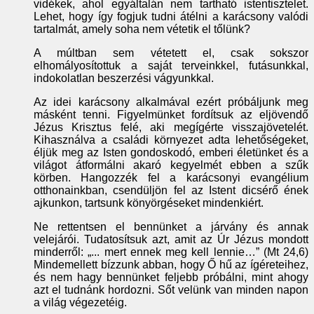
vidékek, ahol egyáltalán nem tartható istentisztelet.
Lehet, hogy így fogjuk tudni átélni a karácsony valódi
tartalmát, amely soha nem vétetik el tőlünk?
A múltban sem vétetett el, csak sokszor
elhomályosítottuk a saját terveinkkel, futásunkkal,
indokolatlan beszerzési vágyunkkal.
Az idei karácsony alkalmával ezért próbáljunk meg
másként tenni. Figyelmünket fordítsuk az eljövendő
Jézus Krisztus felé, aki megígérte visszajövetelét.
Kihasználva a családi környezet adta lehetőségeket,
éljük meg az Isten gondoskodó, emberi életünket és a
világot átformálni akaró kegyelmét ebben a szűk
körben. Hangozzék fel a karácsonyi evangélium
otthonainkban, csendüljön fel az Istent dicsérő ének
ajkunkon, tartsunk könyörgéseket mindenkiért.
Ne rettentsen el bennünket a járvány és annak
velejárói. Tudatosítsuk azt, amit az Úr Jézus mondott
minderről: „... mert ennek meg kell lennie…” (Mt 24,6)
Mindemellett bízzunk abban, hogy Ő hű az ígéreteihez,
és nem hagy bennünket feljebb próbálni, mint ahogy
azt el tudnánk hordozni. Sőt velünk van minden napon
a világ végezetéig.