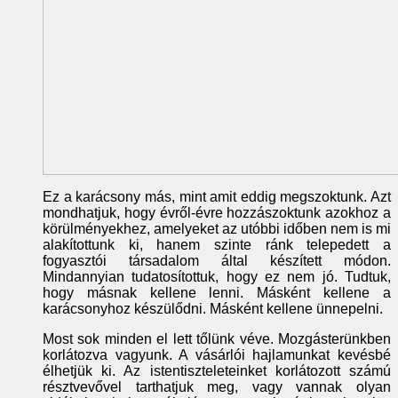
Ez a karácsony más, mint amit eddig megszoktunk. Azt
mondhatjuk, hogy évről-évre hozzászoktunk azokhoz a
körülményekhez, amelyeket az utóbbi időben nem is mi
alakítottunk ki, hanem szinte ránk telepedett a
fogyasztói társadalom által készített módon.
Mindannyian tudatosítottuk, hogy ez nem jó. Tudtuk,
hogy másnak kellene lenni. Másként kellene a
karácsonyhoz készülődni. Másként kellene ünnepelni.
Most sok minden el lett tőlünk véve. Mozgásterünkben
korlátozva vagyunk. A vásárlói hajlamunkat kevésbé
élhetjük ki. Az istentiszteleteinket korlátozott számú
résztvevővel tarthatjuk meg, vagy vannak olyan