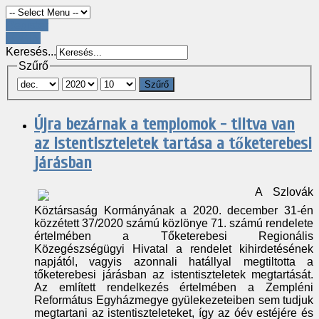
Register
LOGIN
Keresés...
Szűrő
Szűrő
Újra bezárnak a templomok - tiltva van
az istentiszteletek tartása a tőketerebesi
járásban
A Szlovák
Köztársaság Kormányának a 2020. december 31-én
közzétett 37/2020 számú közlönye 71. számú rendelete
értelmében a Tőketerebesi Regionális
Közegészségügyi Hivatal a rendelet kihirdetésének
napjától, vagyis azonnali hatállyal megtiltotta a
tőketerebesi járásban az istentiszteletek megtartását.
Az említett rendelkezés értelmében a Zempléni
Református Egyházmegye gyülekezeteiben sem tudjuk
megtartani az istentiszteleteket, így az óév estéjére és