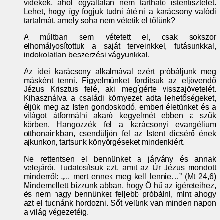
vidékek, ahol egyáltalán nem tartható istentisztelet.
Lehet, hogy így fogjuk tudni átélni a karácsony valódi
tartalmát, amely soha nem vétetik el tőlünk?
A múltban sem vétetett el, csak sokszor
elhomályosítottuk a saját terveinkkel, futásunkkal,
indokolatlan beszerzési vágyunkkal.
Az idei karácsony alkalmával ezért próbáljunk meg
másként tenni. Figyelmünket fordítsuk az eljövendő
Jézus Krisztus felé, aki megígérte visszajövetelét.
Kihasználva a családi környezet adta lehetőségeket,
éljük meg az Isten gondoskodó, emberi életünket és a
világot átformálni akaró kegyelmét ebben a szűk
körben. Hangozzék fel a karácsonyi evangélium
otthonainkban, csendüljön fel az Istent dicsérő ének
ajkunkon, tartsunk könyörgéseket mindenkiért.
Ne rettentsen el bennünket a járvány és annak
velejárói. Tudatosítsuk azt, amit az Úr Jézus mondott
minderről: „... mert ennek meg kell lennie…” (Mt 24,6)
Mindemellett bízzunk abban, hogy Ő hű az ígéreteihez,
és nem hagy bennünket feljebb próbálni, mint ahogy
azt el tudnánk hordozni. Sőt velünk van minden napon
a világ végezetéig.