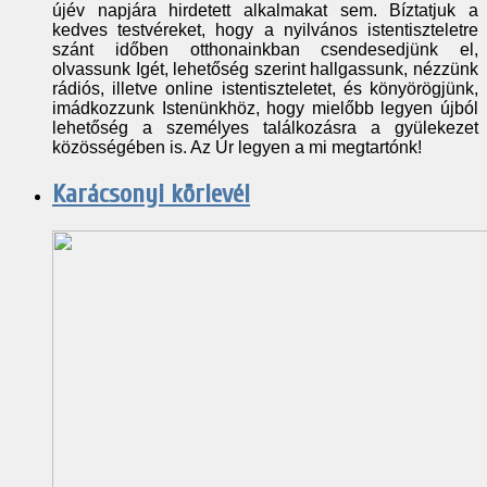
újév napjára hirdetett alkalmakat sem. Bíztatjuk a
kedves testvéreket, hogy a nyilvános istentiszteletre
szánt időben otthonainkban csendesedjünk el,
olvassunk Igét, lehetőség szerint hallgassunk, nézzünk
rádiós, illetve online istentiszteletet, és könyörögjünk,
imádkozzunk Istenünkhöz, hogy mielőbb legyen újból
lehetőség a személyes találkozásra a gyülekezet
közösségében is. Az Úr legyen a mi megtartónk!
Karácsonyi körlevél