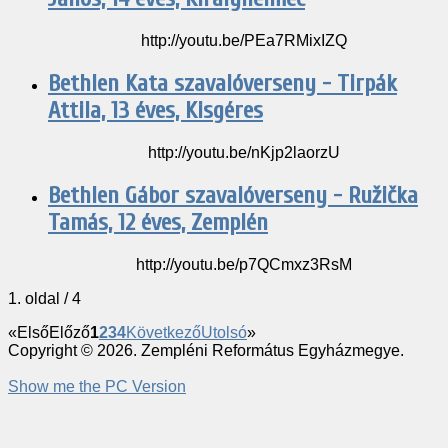
http://youtu.be/PEa7RMixIZQ
Bethlen Kata szavalóverseny - Tirpák
Attila, 13 éves, Kisgéres
http://youtu.be/nKjp2laorzU
Bethlen Gábor szavalóverseny - Ružička
Tamás, 12 éves, Zemplén
http://youtu.be/p7QCmxz3RsM
1. oldal / 4
«
Első
Előző
1
2
3
4
Következő
Utolsó
»
Copyright © 2026. Zempléni Református Egyházmegye.
Show me the PC Version