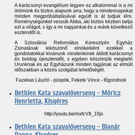
A karácsonyi evangélium legyen ez alkalommal is a mi
örömünk és biztos alapunk arra, hogy a mindennapokat
minden megpróbáltatásával együtt is át tudjuk élni.
Reménységünket vessük Abba, aki biztos kézben tartja
ezt a világot, s így a mi napjainkat és a reánk következő
esztendőt is.
A Szlovákiai Református Keresztyén Egyház
Zsinatának leköszönő elnökeiként ezekkel a
gondolatokkal kívánunk mindenkinek áldott karácsonyt
és boldog újesztendőt, s egyben köszönjük megtartó
Urunknak és az Egyházunk minden tagjának az elmúlt
időszakban a közös szolgálat lehetőségét.
Fazekas László - püspök, Fekete Vince - főgondnok
Bethlen Kata szavalóverseny - Móricz
Henrietta, Kisgéres
http://youtu.be/mxfcV8_10js
Bethlen Kata szavalóverseny - Blanár
Panna, Kisgéres