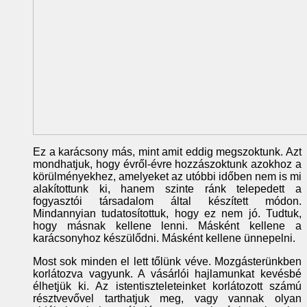
Ez a karácsony más, mint amit eddig megszoktunk. Azt
mondhatjuk, hogy évről-évre hozzászoktunk azokhoz a
körülményekhez, amelyeket az utóbbi időben nem is mi
alakítottunk ki, hanem szinte ránk telepedett a
fogyasztói társadalom által készített módon.
Mindannyian tudatosítottuk, hogy ez nem jó. Tudtuk,
hogy másnak kellene lenni. Másként kellene a
karácsonyhoz készülődni. Másként kellene ünnepelni.
Most sok minden el lett tőlünk véve. Mozgásterünkben
korlátozva vagyunk. A vásárlói hajlamunkat kevésbé
élhetjük ki. Az istentiszteleteinket korlátozott számú
résztvevővel tarthatjuk meg, vagy vannak olyan