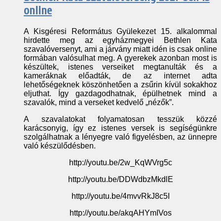
online
A Kisgéresi Református Gyülekezet 15. alkalommal
hirdette meg az egyházmegyei Bethlen Kata
szavalóversenyt, ami a járvány miatt idén is csak online
formában valósulhat meg. A gyerekek azonban most is
készültek, istenes verseiket megtanulták és a
kameráknak előadták, de az internet adta
lehetőségeknek köszönhetően a zsűrin kívül sokakhoz
eljuthat. Így gazdagodhatnak, épülhetnek mind a
szavalók, mind a verseket kedvelő „nézők”.
A szavalatokat folyamatosan tesszük közzé
karácsonyig, így ez istenes versek is segíségünkre
szolgálhatnak a lényegre való figyelésben, az ünnepre
való készülődésben.
http://youtu.be/2w_KqWVrg5c
http://youtu.be/DDWdbzMkdlE
http://youtu.be/4mvvRkJ8c5I
http://youtu.be/akqAHYmIVos