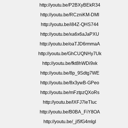
http
://youtu.be/P2BXyBEkR34
http://youtu.be/RCzniKM-DMI
http://youtu.be/i84Z-QHS744
http://youtu.be/xa6x6aJaPXU
http://youtu.be/oaTJD6rmmaA
http://youtu.be/GhCUQNHy7Uk
http://youtu.be/fkt8hWDi9xk
http://youtu.be/8p_9Sdtg7WE
http://youtu.be/8x3ywB-GPeo
http://youtu.be/mFztpzQXoRs
http://youtu.be/lXFJ7leTIuc
http://youtu.be/B0BA_FiY8OA
http://youtu.be/_jI5fG4mIgI