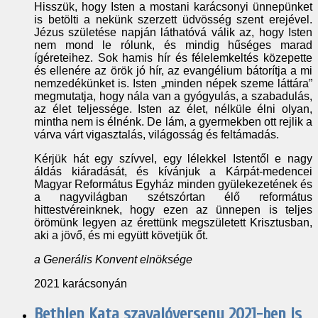
Hisszük, hogy Isten a mostani karácsonyi ünnepünket
is betölti a nekünk szerzett üdvösség szent erejével.
Jézus születése napján láthatóvá válik az, hogy Isten
nem mond le rólunk, és mindig hűséges marad
ígéreteihez. Sok hamis hír és félelemkeltés közepette
és ellenére az örök jó hír, az evangélium bátorítja a mi
nemzedékünket is. Isten „minden népek szeme láttára”
megmutatja, hogy nála van a gyógyulás, a szabadulás,
az élet teljessége. Isten az élet, nélküle élni olyan,
mintha nem is élnénk. De lám, a gyermekben ott rejlik a
várva várt vigasztalás, világosság és feltámadás.
Kérjük hát egy szívvel, egy lélekkel Istentől e nagy
áldás kiáradását, és kívánjuk a Kárpát-medencei
Magyar Református Egyház minden gyülekezetének és
a nagyvilágban szétszórtan élő református
hittestvéreinknek, hogy ezen az ünnepen is teljes
örömünk legyen az érettünk megszületett Krisztusban,
aki a jövő, és mi együtt követjük őt.
a Generális Konvent elnöksége
2021 karácsonyán
Bethlen Kata szavalóverseny 2021-ben is