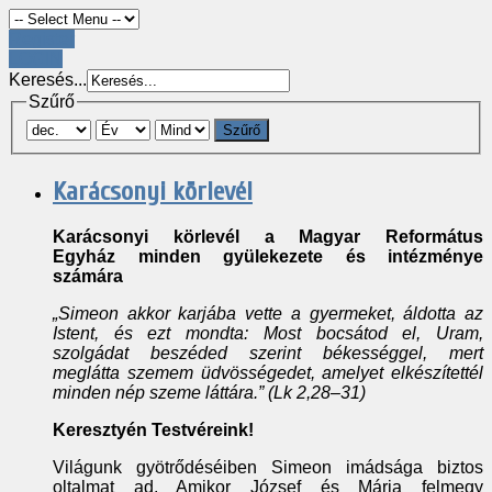
Register
LOGIN
Keresés...
Szűrő
Szűrő
Karácsonyi körlevél
Karácsonyi körlevél a Magyar Református
Egyház
minden gyülekezete és intézménye
számára
„Simeon akkor karjába vette a gyermeket, áldotta az
Istent, és ezt mondta: Most bocsátod el, Uram,
szolgádat beszéded szerint békességgel, mert
meglátta szemem üdvösségedet, amelyet elkészítettél
minden nép szeme láttára.” (Lk 2,28–31)
Keresztyén Testvéreink!
Világunk gyötrődéséiben Simeon imádsága biztos
oltalmat ad. Amikor József és Mária felmegy