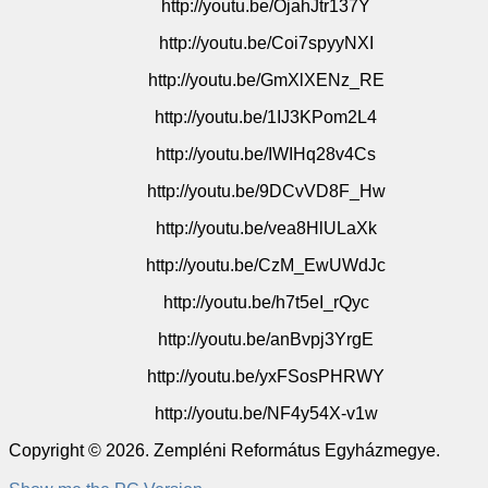
http://youtu.be/OjahJtr137Y
http://youtu.be/Coi7spyyNXI
http://youtu.be/GmXlXENz_RE
http://youtu.be/1IJ3KPom2L4
http://youtu.be/IWIHq28v4Cs
http://youtu.be/9DCvVD8F_Hw
http://youtu.be/vea8HlULaXk
http://youtu.be/CzM_EwUWdJc
http://youtu.be/h7t5eI_rQyc
http://youtu.be/anBvpj3YrgE
http://youtu.be/yxFSosPHRWY
http://youtu.be/NF4y54X-v1w
Copyright © 2026. Zempléni Református Egyházmegye.