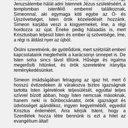
Jeruzsálembe hálát adni Istennek Jézus születéséért, a
templomban istenfélő emberrel találkoznak,
Simeonnal, aki egymaga köti egybe az Ó- és
Újszövetséget, Isten örök közeledését hozzánk.
Simeon karjába veszi a kisgyermeket, íme, a régi
hordozza az újat. Éneke pedig hálaadás is, mert
Krisztusban teljesül Isten és ember új szövetsége, íme,
a régi is áldást nyer az újból.
Örülni szeretnénk, de gyötrődünk, mert szétzilált emberi
kapcsolataink megterhelik a karácsonyi ünnepet is. De
Isten soha sincs távol tőlünk. Hűsége és irgalma
megerősíti hitünket, és örök szeretetére irányítja
reménykedésünket.
Simeon imádságában felragyog az igaz hit, mert ő
hosszú évtizedeken át várakozva biztos igazságnak
tartotta Isten ígéretének teljesülését, egyúttal teljes
szívvel bízott abban, hogy Isten nemcsak másoknak,
hanem neki is bűnbocsánatot, örök igazságot és
üdvösséget ajándékoz, ingyen kegyelméből, egyedül
Krisztus érdeméért. Arra kérjük Istent, hogy a
Szentlélek hozza létre bennünk is ezt a hitet az
evangélium által!