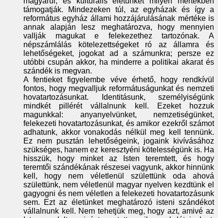
magyarul, és kulturális életünket milyen mértékben
támogatják. Mindezeken túl, az egyházak és így a
református egyház állami hozzájárulásának mértéke is
annak alapján lesz meghatározva, hogy mennyien
vallják magukat e felekezethez tartozónak. A
népszámlálás kötelezettségeket ró az államra és
lehetőségeket, jogokat ad a számunkra; persze ez
utóbbi csupán akkor, ha minderre a politikai akarat és
szándék is megvan.
A fentieket figyelembe véve érhető, hogy rendkívül
fontos, hogy megvalljuk reformátuságunkat és nemzeti
hovatartozásunkat. Identitásunk, személyiségünk
mindkét pillérét vállalnunk kell. Ezeket hozzuk
magunkkal: anyanyelvünket, nemzetiségünket,
felekezeti hovatartozásunkat, és amikor ezekről számot
adhatunk, akkor vonakodás nélkül meg kell tennünk.
Ez nem pusztán lehetőségeink, jogaink kivívásához
szükséges, hanem ez keresztyéni kötelességünk is. Ha
hisszük, hogy minket az Isten teremtett, és hogy
teremtői szándékának részesei vagyunk, akkor hinnünk
kell, hogy nem véletlenül születtünk oda ahová
születtünk, nem véletlenül magyar nyelven kezdtünk el
gagyogni és nem véletlen a felekezeti hovatartozásunk
sem. Ezt az életünket meghatározó isteni szándékot
vállalnunk kell. Nem tehetjük meg, hogy azt, amivé az