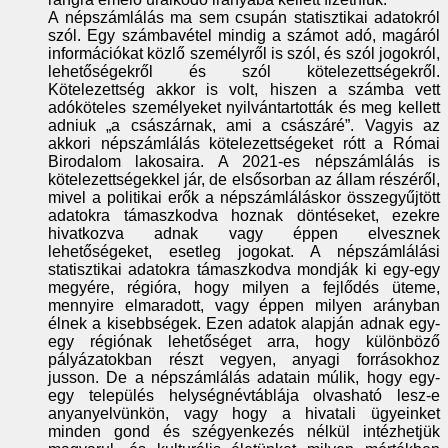
A népszámlálás ma sem csupán statisztikai adatokról
szól. Egy számbavétel mindig a számot adó, magáról
információkat közlő személyről is szól, és szól jogokról,
lehetőségekről és szól kötelezettségekről.
Kötelezettség akkor is volt, hiszen a számba vett
adóköteles személyeket nyilvántartották és meg kellett
adniuk „a császárnak, ami a császáré”. Vagyis az
akkori népszámlálás kötelezettségeket rótt a Római
Birodalom lakosaira. A 2021-es népszámlálás is
kötelezettségekkel jár, de elsősorban az állam részéről,
mivel a politikai erők a népszámláláskor összegyűjtött
adatokra támaszkodva hoznak döntéseket, ezekre
hivatkozva adnak vagy éppen elvesznek
lehetőségeket, esetleg jogokat. A népszámlálási
statisztikai adatokra támaszkodva mondják ki egy-egy
megyére, régióra, hogy milyen a fejlődés üteme,
mennyire elmaradott, vagy éppen milyen arányban
élnek a kisebbségek. Ezen adatok alapján adnak egy-
egy régiónak lehetőséget arra, hogy különböző
pályázatokban részt vegyen, anyagi forrásokhoz
jusson. De a népszámlálás adatain múlik, hogy egy-
egy település helységnévtáblája olvasható lesz-e
anyanyelvünkön, vagy hogy a hivatali ügyeinket
minden gond és szégyenkezés nélkül intézhetjük