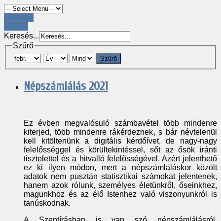
Register
LOGIN
Keresés...
Szűrő
Szűrő
Népszámlálás 2021
Ez évben megvalósuló számbavétel több mindenre
kiterjed, több mindenre rákérdeznek, s bár névtelenül
kell kitöltenünk a digitális kérdőívet, de nagy-nagy
felelősséggel és körültekintéssel, sőt az ősök iránti
tisztelettel és a hitvalló felelősségével. Azért jelenthető
ez ki ilyen módon, mert a népszámláláskor közölt
adatok nem pusztán statisztikai számokat jelentenek,
hanem azok rólunk, személyes életünkről, őseinkhez,
magunkhoz és az élő Istenhez való viszonyunkról is
tanúskodnak.
A Szentírásban is van szó népszámlálásról,