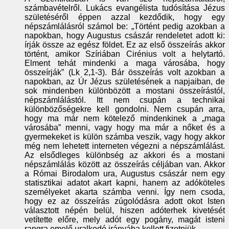
számbavételről. Lukács evangélista tudósítása Jézus
születéséről éppen azzal kezdődik, hogy egy
népszámlálásról számol be: „Történt pedig azokban a
napokban, hogy Augustus császár rendeletet adott ki:
írják össze az egész földet. Ez az első összeírás akkor
történt, amikor Szíriában Cirénius volt a helytartó.
Elment tehát mindenki a maga városába, hogy
összeírják” (Lk 2,1-3). Bár összeírás volt azokban a
napokban, az Úr Jézus születésének a napjaiban, de
sok mindenben különbözött a mostani összeírástól,
népszámlálástól. Itt nem csupán a technikai
különbözőségekre kell gondolni. Nem csupán arra,
hogy ma már nem kötelező mindenkinek a „maga
városába” menni, vagy hogy ma már a nőket és a
gyermekeket is külön számba veszik, vagy hogy akkor
még nem lehetett interneten végezni a népszámlálást.
Az elsődleges különbség az akkori és a mostani
népszámlálás között az összeírás céljában van. Akkor
a Római Birodalom ura, Augustus császár nem egy
statisztikai adatot akart kapni, hanem az adóköteles
személyeket akarta számba venni. Így nem csoda,
hogy ez az összeírás zúgolódásra adott okot Isten
választott népén belül, hiszen adóterhek kivetését
vetítette előre, mely adót egy pogány, magát isteni
rangra emelő uralkodó irányába kellett fizetniük.