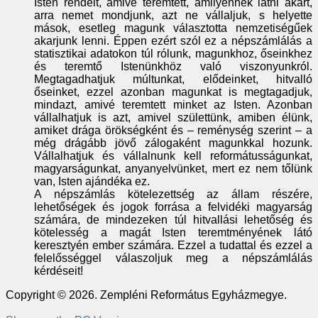
Isten rendelt, amivé teremtett, amilyennek látni akart,
arra nemet mondjunk, azt ne vállaljuk, s helyette
mások, esetleg magunk választotta nemzetiségűek
akarjunk lenni. Éppen ezért szól ez a népszámlálás a
statisztikai adatokon túl rólunk, magunkhoz, őseinkhez
és teremtő Istenünkhöz való viszonyunkról.
Megtagadhatjuk múltunkat, elődeinket, hitvalló
őseinket, ezzel azonban magunkat is megtagadjuk,
mindazt, amivé teremtett minket az Isten. Azonban
vállalhatjuk is azt, amivel születtünk, amiben élünk,
amiket drága örökségként és – reménység szerint – a
még drágább jövő zálogaként magunkkal hozunk.
Vállalhatjuk és vállalnunk kell reformátusságunkat,
magyarságunkat, anyanyelvünket, mert ez nem tőlünk
van, Isten ajándéka ez.
A népszámlás kötelezettség az állam részére,
lehetőségek és jogok forrása a felvidéki magyarság
számára, de mindezeken túl hitvallási lehetőség és
kötelesség a magát Isten teremtményének látó
keresztyén ember számára. Ezzel a tudattal és ezzel a
felelősséggel válaszoljuk meg a népszámlálás
kérdéseit!
Copyright © 2026. Zempléni Református Egyházmegye.