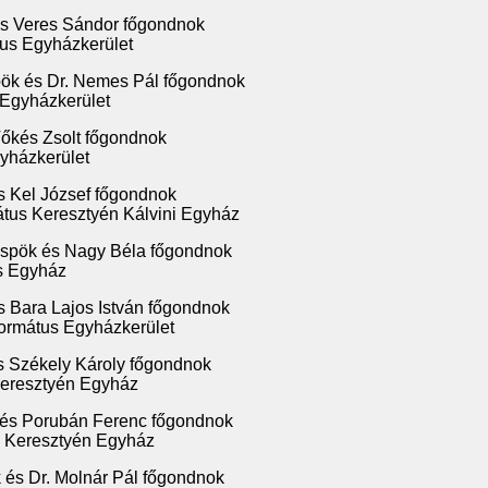
és Veres Sándor főgondnok
us Egyházkerület
pök és Dr. Nemes Pál főgondnok
 Egyházkerület
Tőkés Zsolt főgondnok
yházkerület
s Kel József főgondnok
tus Keresztyén Kálvini Egyház
spök és Nagy Béla főgondnok
us Egyház
s Bara Lajos István főgondnok
ormátus Egyházkerület
s Székely Károly főgondnok
Keresztyén Egyház
 és Porubán Ferenc főgondnok
s Keresztyén Egyház
 és Dr. Molnár Pál főgondnok