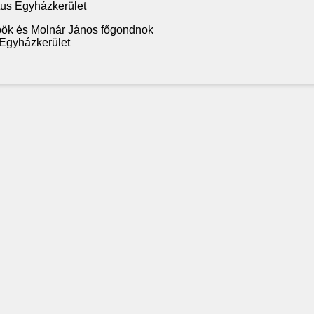
tus Egyházkerület
pök és Molnár János főgondnok
 Egyházkerület