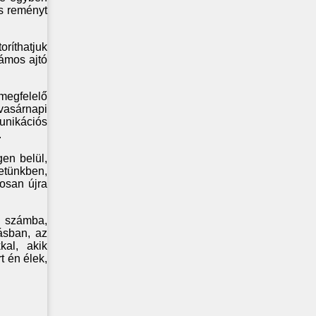
és reményt
oríthatjuk
zámos ajtó
megfelelő
vasárnapi
unikációs
.
en belül,
tünkben,
rosan újra
k számba,
ásban, az
kal, akik
t én élek,