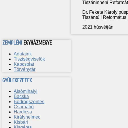
Tiszáninneni Reformá
Dr. Fekete Károly püs
Tiszántúli Református
2021 húsvétján
ZEMPLÉNI
EGYHÁZMEGYE
Adataink
Tisztségviselök
Kapcsolat
Törvénytár
GYÜLEKEZETEK
Alsómihalyi
Bacska
Bodrogszentes
Csarnahó
Hardicsa
Királyhelmec
Kisbári
Kisgéres