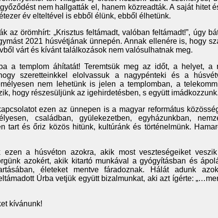
yőződést nem hallgatták el, hanem közreadták. A saját hitet 
étezer év elteltével is ebből élünk, ebből élhetünk.
 az örömhírt: „Krisztus feltámadt, valóban feltámadt!”, úgy bát
 egymást 2021 húsvétjának ünnepén. Annak ellenére is, hogy s
vből várt és kívánt találkozások nem valósulhatnak meg.
ba a templom áhítatát! Teremtsük meg az időt, a helyet, a 
hogy szeretteinkkel elolvassuk a nagypénteki és a húsvét
emélyesen nem lehetünk is jelen a templomban, a telekomm
ik, hogy részesüljünk az igehirdetésben, s együtt imádkozzunk
kapcsolatot ezen az ünnepen is a magyar református közösség
élyesen, családban, gyülekezetben, egyházunkban, nemze
en tart és őriz közös hitünk, kultúránk és történelmünk. Hama
 ezen a húsvéton azokra, akik most veszteségeiket veszi
rgünk azokért, akik kitartó munkával a gyógyításban és ápol
tartásában, életeket mentve fáradoznak. Hálát adunk azok
ltámadott Úrba vetjük együtt bizalmunkat, aki azt ígérte: „…mer
et kívánunk!