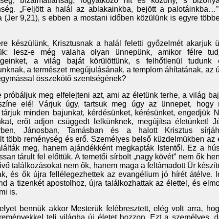
nség, bizalmatlanság, fogyatkozó hit és közöny, s bizony
ség. „Feljött a halál az ablakainkba, bejött a palotáinkba…”
 (Jer 9,21), s ebben a mostani időben közülünk is egyre többe
e készülünk, Krisztusnak a halál feletti győzelmét akarjuk ü
k: lesz-e még valaha olyan ünnepünk, amikor félre tud
geinket, a világ baját körülöttünk, s felhőtlenül tudunk 
dunknak, a természet megújulásának, a templom áhítatának, az 
 egymással összekötő szentségének?
 próbáljuk meg elfelejteni azt, ami az életünk terhe, a világ b
 színe elé! Várjuk úgy, tartsuk meg úgy az ünnepet, hogy
tárjuk minden bajunkat, kérdésünket, kérésünket, engedjük N
nkat, erőt adjon csüggedt lelkünknek, megújítsa életünket! J
terben, Jánosban, Tamásban és a halott Krisztus sírjáh
t több reménység és erő. Személyes belső küzdelmükben az 
álták meg, hanem ajándékként megkapták Istentől. Ez a húsvé
ssan tárult fel előttük. A temetői sírbolt „nagy kövét” nem ők hen
vivő találkozásokat nem ők, hanem maga a feltámadott Úr készíte
ak, és ők újra fellélegezhettek az evangélium jó hírét átélve. Id
ind a tizenkét apostolhoz, újra találkozhattak az élettel, és elm
i is.
elyet bennük akkor Mesterük felébresztett, elég volt arra, h
eményekkel teli világba új életet hozzon. Ezt a személyes, 