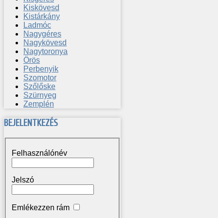
Kiskövesd
Kistárkány
Ladmóc
Nagygéres
Nagykövesd
Nagytoronya
Örös
Perbenyik
Szomotor
Szőlőske
Szürnyeg
Zemplén
BEJELENTKEZÉS
Felhasználónév
Jelszó
Emlékezzen rám