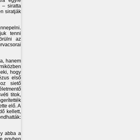
ára egyre
 – siratta
n siratják
nnepelni.
juk tenni
örülni az
úrvacsorai
aja, hanem
 miközben
eki, hogy
ézus első
oz siető
életmentő
ti titok,
gerítették
tte elő. A
ő kellett,
ondhatták:
ogy abba a
de egyben