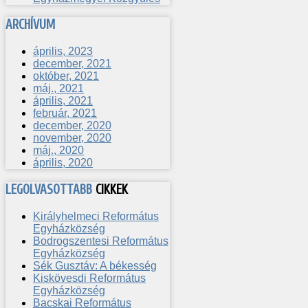
ARCHÍVUM
április, 2023
december, 2021
október, 2021
máj., 2021
április, 2021
február, 2021
december, 2020
november, 2020
máj., 2020
április, 2020
LEGOLVASOTTABB
CIKKEK
Királyhelmeci Református
Egyházközség
Bodrogszentesi Református
Egyházközség
Sék Gusztáv: A békesség
Kiskövesdi Református
Egyházközség
Bacskai Református