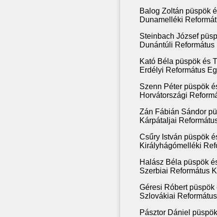
Balog Zoltán püspök 
Dunamelléki Reformát
Steinbach József püs
Dunántúli Református
Kató Béla püspök és 
Erdélyi Református Eg
Szenn Péter püspök é
Horvátországi Reformá
Zán Fábián Sándor pü
Kárpátaljai Reformát
Csűry István püspök é
Királyhágómelléki Ref
Halász Béla püspök é
Szerbiai Református 
Géresi Róbert püspök
Szlovákiai Reformátu
Pásztor Dániel püspök