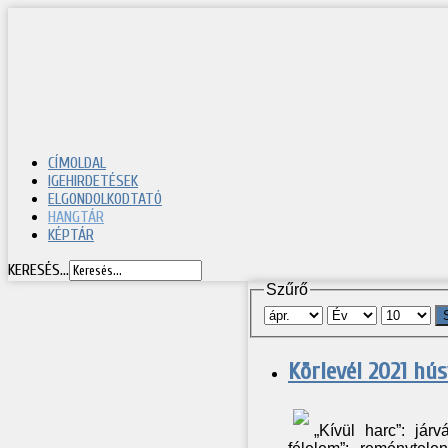
CÍMOLDAL
IGEHIRDETÉSEK
ELGONDOLKODTATÓ
HANGTÁR
KÉPTÁR
KERESÉS...
Szűrő
Körlevél 2021 hú
„Kívül harc”: jár