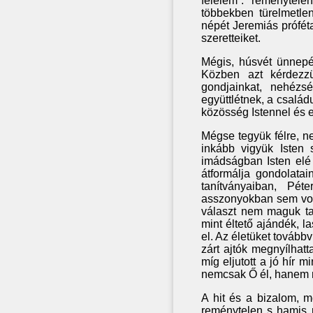
félelem”: reménytele
többekben türelmetlen
népét Jeremiás próféta
szeretteiket.
Mégis, húsvét ünnepér
Közben azt kérdezzü
gondjainkat, nehézsé
együttlétnek, a csalá
közösség Istennel és
Mégse tegyük félre, ne
inkább vigyük Isten
imádságban Isten elé 
átformálja gondolatai
tanítványaiban, Pé
asszonyokban sem vol
választ nem maguk tal
mint éltető ajándék, la
el. Az életüket tovább
zárt ajtók megnyílhatt
míg eljutott a jó hír m
nemcsak Ő él, hanem m
A hit és a bizalom, m
reménytelen s hamis r