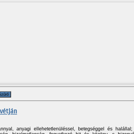
Szűrő
svétján
vánnyal, anyagi ellehetetlenüléssel, betegséggel és halállal