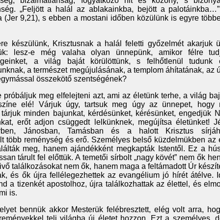
nség, bizalmatlanság, fogyatkozó hit és közöny, s bizony
ség. „Feljött a halál az ablakainkba, bejött a palotáinkba…”
 (Jer 9,21), s ebben a mostani időben közülünk is egyre többe
e készülünk, Krisztusnak a halál feletti győzelmét akarjuk ü
k: lesz-e még valaha olyan ünnepünk, amikor félre tud
geinket, a világ baját körülöttünk, s felhőtlenül tudunk 
dunknak, a természet megújulásának, a templom áhítatának, az 
 egymással összekötő szentségének?
 próbáljuk meg elfelejteni azt, ami az életünk terhe, a világ b
 színe elé! Várjuk úgy, tartsuk meg úgy az ünnepet, hogy
tárjuk minden bajunkat, kérdésünket, kérésünket, engedjük N
nkat, erőt adjon csüggedt lelkünknek, megújítsa életünket! J
terben, Jánosban, Tamásban és a halott Krisztus sírjáh
t több reménység és erő. Személyes belső küzdelmükben az 
álták meg, hanem ajándékként megkapták Istentől. Ez a húsvé
ssan tárult fel előttük. A temetői sírbolt „nagy kövét” nem ők hen
vivő találkozásokat nem ők, hanem maga a feltámadott Úr készíte
ak, és ők újra fellélegezhettek az evangélium jó hírét átélve. Id
ind a tizenkét apostolhoz, újra találkozhattak az élettel, és elm
i is.
elyet bennük akkor Mesterük felébresztett, elég volt arra, h
eményekkel teli világba új életet hozzon. Ezt a személyes, 