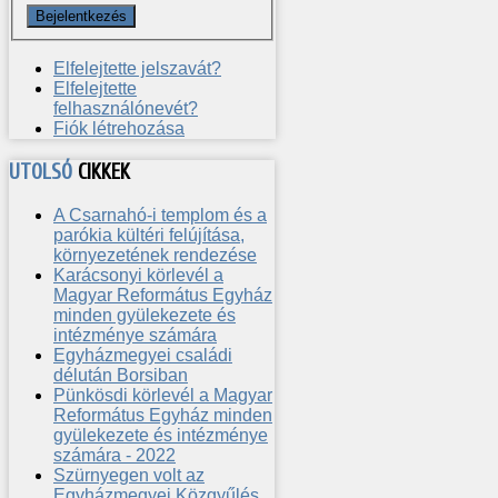
Elfelejtette jelszavát?
Elfelejtette
felhasználónevét?
Fiók létrehozása
UTOLSÓ
CIKKEK
A Csarnahó-i templom és a
parókia kültéri felújítása,
környezetének rendezése
Karácsonyi körlevél a
Magyar Református Egyház
minden gyülekezete és
intézménye számára
Egyházmegyei családi
délután Borsiban
Pünkösdi körlevél a Magyar
Református Egyház minden
gyülekezete és intézménye
számára - 2022
Szürnyegen volt az
Egyházmegyei Közgyűlés