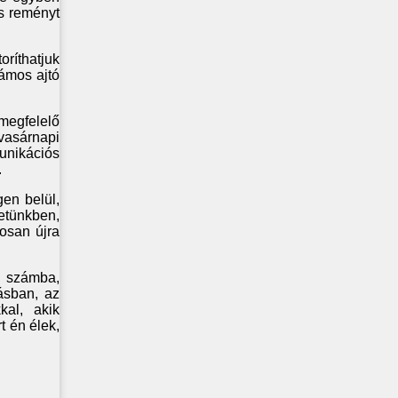
és reményt
oríthatjuk
zámos ajtó
megfelelő
vasárnapi
unikációs
.
en belül,
tünkben,
rosan újra
k számba,
ásban, az
kal, akik
t én élek,