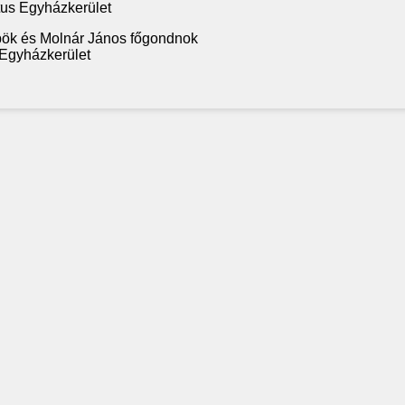
tus Egyházkerület
pök és Molnár János főgondnok
 Egyházkerület