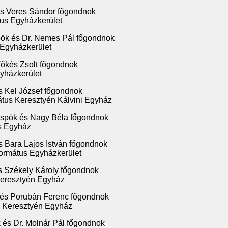
és Veres Sándor főgondnok
us Egyházkerület
pök és Dr. Nemes Pál főgondnok
 Egyházkerület
Tőkés Zsolt főgondnok
yházkerület
s Kel József főgondnok
tus Keresztyén Kálvini Egyház
spök és Nagy Béla főgondnok
us Egyház
s Bara Lajos István főgondnok
ormátus Egyházkerület
s Székely Károly főgondnok
Keresztyén Egyház
 és Porubán Ferenc főgondnok
s Keresztyén Egyház
 és Dr. Molnár Pál főgondnok