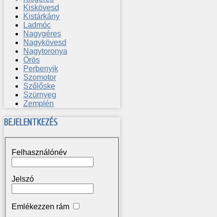
Kiskövesd
Kistárkány
Ladmóc
Nagygéres
Nagykövesd
Nagytoronya
Örös
Perbenyik
Szomotor
Szőlőske
Szürnyeg
Zemplén
BEJELENTKEZÉS
Felhasználónév
Jelszó
Emlékezzen rám