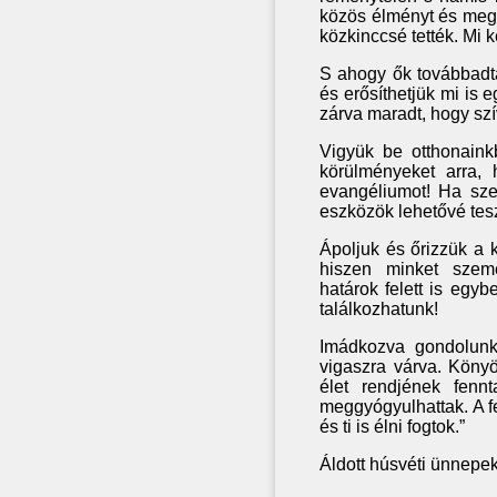
közös élményt és megg
közkinccsé tették. Mi k
S ahogy ők továbbadták
és erősíthetjük mi is
zárva maradt, hogy szí
Vigyük be otthonaink
körülményeket arra, 
evangéliumot! Ha sz
eszközök lehetővé tesz
Ápoljuk és őrizzük a 
hiszen minket szem
határok felett is egyb
találkozhatunk!
Imádkozva gondolunk
vigaszra várva. Könyö
élet rendjének fenn
meggyógyulhattak. A fe
és ti is élni fogtok.”
Áldott húsvéti ünnepek