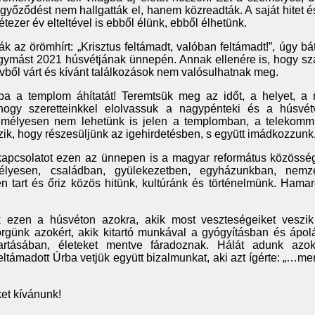
yőződést nem hallgatták el, hanem közreadták. A saját hitet 
étezer év elteltével is ebből élünk, ebből élhetünk.
 az örömhírt: „Krisztus feltámadt, valóban feltámadt!”, úgy bát
 egymást 2021 húsvétjának ünnepén. Annak ellenére is, hogy s
vből várt és kívánt találkozások nem valósulhatnak meg.
ba a templom áhítatát! Teremtsük meg az időt, a helyet, a 
hogy szeretteinkkel elolvassuk a nagypénteki és a húsvét
emélyesen nem lehetünk is jelen a templomban, a telekomm
ik, hogy részesüljünk az igehirdetésben, s együtt imádkozzunk
kapcsolatot ezen az ünnepen is a magyar református közösség
élyesen, családban, gyülekezetben, egyházunkban, nemze
en tart és őriz közös hitünk, kultúránk és történelmünk. Hama
 ezen a húsvéton azokra, akik most veszteségeiket veszi
rgünk azokért, akik kitartó munkával a gyógyításban és ápol
tartásában, életeket mentve fáradoznak. Hálát adunk azok
ltámadott Úrba vetjük együtt bizalmunkat, aki azt ígérte: „…mer
et kívánunk!