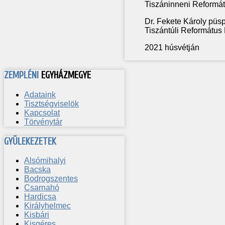
Tiszáninneni Reformá
Dr. Fekete Károly püs
Tiszántúli Református
2021 húsvétján
ZEMPLÉNI
EGYHÁZMEGYE
Adataink
Tisztségviselök
Kapcsolat
Törvénytár
GYÜLEKEZETEK
Alsómihalyi
Bacska
Bodrogszentes
Csarnahó
Hardicsa
Királyhelmec
Kisbári
Kisgéres