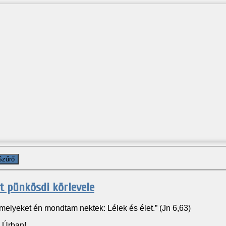
Szűrő
t pünkösdi körlevele
elyeket én mondtam nektek: Lélek és élet.” (Jn 6,63)
 Úrban!