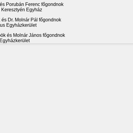
 és Porubán Ferenc főgondnok
s Keresztyén Egyház
 és Dr. Molnár Pál főgondnok
tus Egyházkerület
pök és Molnár János főgondnok
 Egyházkerület