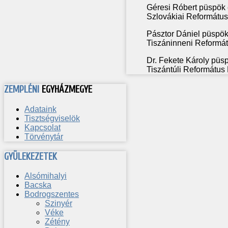
Géresi Róbert püspök
Szlovákiai Reformátu
Pásztor Dániel püspök
Tiszáninneni Reformá
Dr. Fekete Károly püs
Tiszántúli Református
ZEMPLÉNI
EGYHÁZMEGYE
Adataink
Tisztségviselök
Kapcsolat
Törvénytár
GYÜLEKEZETEK
Alsómihalyi
Bacska
Bodrogszentes
Szinyér
Véke
Zétény