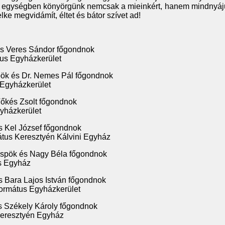
z egységben könyörgünk nemcsak a mieinkért, hanem mindnyáju
elke megvidámít, éltet és bátor szívet ad!
és Veres Sándor főgondnok
us Egyházkerület
pök és Dr. Nemes Pál főgondnok
 Egyházkerület
Tőkés Zsolt főgondnok
yházkerület
s Kel József főgondnok
tus Keresztyén Kálvini Egyház
spök és Nagy Béla főgondnok
us Egyház
s Bara Lajos István főgondnok
ormátus Egyházkerület
s Székely Károly főgondnok
Keresztyén Egyház