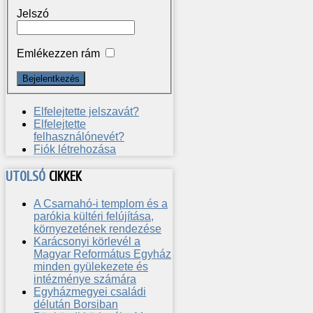
Jelszó
Emlékezzen rám
Elfelejtette jelszavát?
Elfelejtette
felhasználónevét?
Fiók létrehozása
UTOLSÓ
CIKKEK
A Csarnahó-i templom és a
parókia kültéri felújítása,
környezetének rendezése
Karácsonyi körlevél a
Magyar Református Egyház
minden gyülekezete és
intézménye számára
Egyházmegyei családi
délután Borsiban