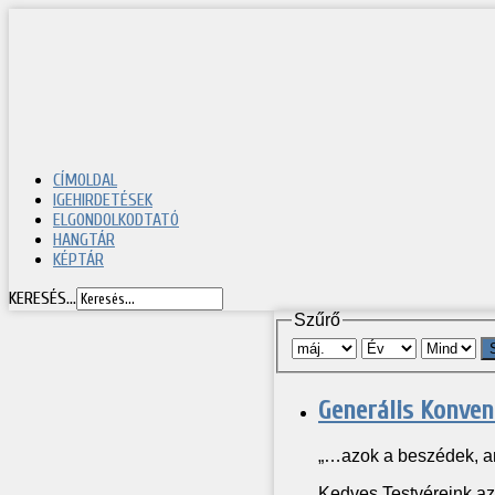
CÍMOLDAL
IGEHIRDETÉSEK
ELGONDOLKODTATÓ
HANGTÁR
KÉPTÁR
KERESÉS...
Szűrő
Generális Konven
„…azok a beszédek, am
Kedves Testvéreink az