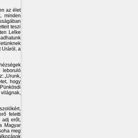
en az élet
t, minden
osságában
teit teszi
ten Lelke
agadhatunk
letünknek
 Uráról, a
ehézségek
 leboruló
z: „Urunk,
tet, hogy
 Pünkösdi
 világnak,
zolókért,
rő feletti
adj erőt,
 a Magyar
 soha meg
lálkozások