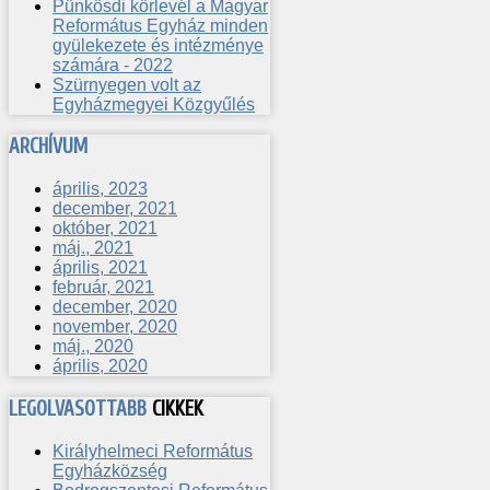
Pünkösdi körlevél a Magyar
Református Egyház minden
gyülekezete és intézménye
számára - 2022
Szürnyegen volt az
Egyházmegyei Közgyűlés
ARCHÍVUM
április, 2023
december, 2021
október, 2021
máj., 2021
április, 2021
február, 2021
december, 2020
november, 2020
máj., 2020
április, 2020
LEGOLVASOTTABB
CIKKEK
Királyhelmeci Református
Egyházközség