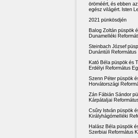
öröméért, és ebben a
egész világért. Isten L
2021 pünkösdjén
Balog Zoltán püspök 
Dunamelléki Reformát
Steinbach József püs
Dunántúli Református
Kató Béla püspök és 
Erdélyi Református Eg
Szenn Péter püspök é
Horvátországi Reformá
Zán Fábián Sándor pü
Kárpátaljai Reformát
Csűry István püspök é
Királyhágómelléki Ref
Halász Béla püspök é
Szerbiai Református 