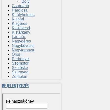
Boly
Csarnahó
Hardicsa
Királyhelmec
Kisbári
Kisgéres
Kiskövesd
Kistárkány
Ladmóc
Nagygéres
Nagykövesd
Nagytoronya
Örös
Perbenyik
Szomotor
Szőlőske
Szürnyeg
Zemplén
BEJELENTKEZÉS
Felhasználónév