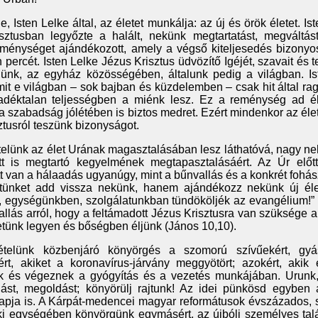
 Isten Lelke által, az életet munkálja: az új és örök életet. Ist
isztusban legyőzte a halált, nekünk megtartatást, megváltás
eménységet ajándékozott, amely a végső kiteljesedés bizony
percét. Isten Lelke Jézus Krisztus üdvözítő Igéjét, szavait és tet
ünk, az egyház közösségében, általunk pedig a világban. Is
mit e világban – sok bajban és küzdelemben – csak hit által r
déktalan teljességben a miénk lesz. Ez a reménység ad é
, a szabadság jólétében is biztos medret. Ezért mindenkor az élet
ztusról teszünk bizonyságot.
elünk az élet Urának magasztalásában lesz láthatóvá, nagy n
tt is megtartó kegyelmének megtapasztalásáért. Az Úr előtt
 van a hálaadás ugyanúgy, mint a bűnvallás és a konkrét fohás
etünket add vissza nekünk, hanem ajándékozz nekünk új éle
, egységünkben, szolgálatunkban tündököljék az evangélium!”
allás arról, hogy a feltámadott Jézus Krisztusra van szüksége a
letünk legyen és bőségben éljünk (János 10,10).
ételünk közbenjáró könyörgés a szomorú szívűekért, gyás
rt, akiket a koronavírus-járvány meggyötört; azokért, akik e
ek és végeznek a gyógyítás és a vezetés munkájában. Urunk, 
ulást, megoldást; könyörülj rajtunk! Az idei pünkösd egyben
pja is. A Kárpát-medencei magyar reformátusok évszázados,
lelki egységében könyörgünk egymásért, az újbóli személyes ta