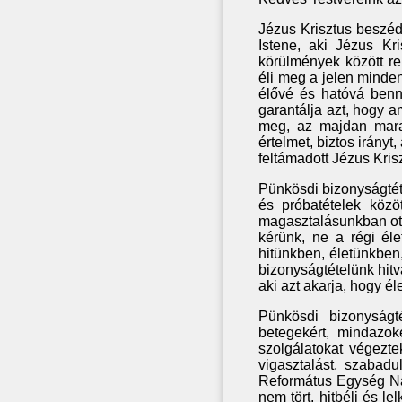
Jézus Krisztus beszéde,
Istene, aki Jézus Kr
körülmények között r
éli meg a jelen minden 
élővé és hatóvá benn
garantálja azt, hogy a
meg, az majdan mara
értelmet, biztos irányt
feltámadott Jézus Kris
Pünkösdi bizonyságtét
és próbatételek közö
magasztalásunkban ott
kérünk, ne a régi él
hitünkben, életünkben
bizonyságtételünk hitv
aki azt akarja, hogy é
Pünkösdi bizonyságt
betegekért, mindazoké
szolgálatokat végezt
vigasztalást, szabad
Református Egység Na
nem tört, hitbéli és 