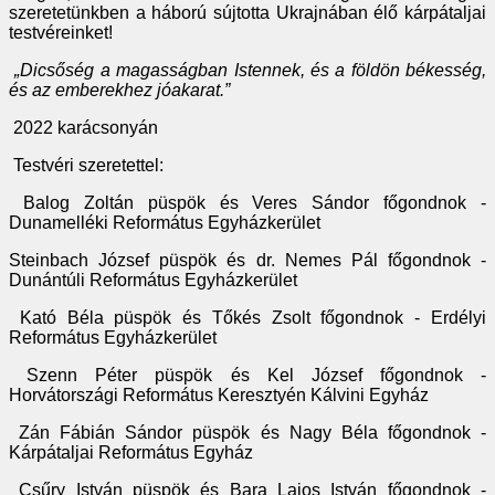
szeretetünkben a háború sújtotta Ukrajnában élő kárpátaljai
testvéreinket!
„Dicsőség a magasságban Istennek, és a földön békesség,
és az emberekhez jóakarat.”
2022 karácsonyán
Testvéri szeretettel:
Balog Zoltán püspök és Veres Sándor főgondnok -
Dunamelléki Református Egyházkerület
Steinbach József püspök és dr. Nemes Pál főgondnok -
Dunántúli Református Egyházkerület
Kató Béla püspök és Tőkés Zsolt főgondnok - Erdélyi
Református Egyházkerület
Szenn Péter püspök és Kel József főgondnok -
Horvátországi Református Keresztyén Kálvini Egyház
Zán Fábián Sándor püspök és Nagy Béla főgondnok -
Kárpátaljai Református Egyház
Csűry István püspök és Bara Lajos István főgondnok -