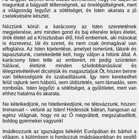
magunkat a bágyadt tétlenségnek, az önelégültségnek, mert
a világosság legyőzi a sötétséget, és Isten akarata a jó
cselekvésére késztet.
Nézzünk körül: a karácsony az Isten szeretetének
megjelenése, ami minden gond és baj ellenére teljes életet,
örök életet ad a Krisztusban élő, hívő embernek, aki másokat
is észrevesz, lát és szeret, és nem csak önmagával van
elfoglalva. Az Isten kijelentése, amelyet ismerünk, látunk és
tapasztalunk, cselekedetté kell, hogy váljon a hitünk által. A
karácsony Isten tette az emberért, mi pedig szüntelen
hálával, életünk minden szívdobbanásával és
lélegzetvételével dicsérjük és magasztaljuk Őt, hiszen benne
van békességünk és szabadításunk. Így nem kerekedhet
felül rajtunk sem háború, sem üldöztetés, sem támadás, sem
rombolás. Isten legyőzi a sötétséget, a gyűlöletet, mert van
ehhez hatalma és akarata.
Ne kételkedjünk, ne hitetlenkedjünk, ne tétovázzunk, hiszen:
Immanuel – velünk az Isten! Hirdessük bátran, hangosan az
egész világnak, hogy mi az Ő megváltott, megszabadított,
boldog gyermekei vagyunk!
Imádkozzunk az igazságos békéért Európában és bárhol a
világon, s különösen is hordozzuk imádságunkban és segítő