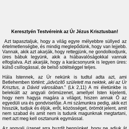
Keresztyén Testvéreink az Úr Jézus Krisztusban!
Azt tapasztaljuk, hogy a világ egyre mélyebbre süllyed az
értelmetlenségbe, és mindig meglepődünk, hogy van lejjebb.
Vannak, akik azt akarják, hogy rettegjünk, ne gondolkodjunk,
üres bábuk legyünk, akik a hiábavalóságokkal vannak
elfoglalva. Azt akarják, hogy a karácsonyunk is legyen üres:
külső csillogással, de belső sötétséggel teljes.
Hála Istennek, az Úr nekünk is tudtul adta azt, ami
Betlehemben történt: „
üdvözítő született ma nektek, aki az Úr
Krisztus, a Dávid városában
.” (Lk 2,11) A mi életünkbe is
belekiált az angyali örömüzenet, amellyel Isten kijelenti,
hogy nem hagyja magára a világot, hiszen annak Ő az
egyedüli ura és gondviselője. A mi számunkra pedig, akik ezt
hisszük, tudjuk és éljük, erőt, közösséget, örömöt jelent, amit
nem szabad és amit nem is tudunk magunknak megtartani,
mert azt meg kell osztanunk egymással.
Az angyali üzenet arra buzdít bennünket, hogy ne adjuk át