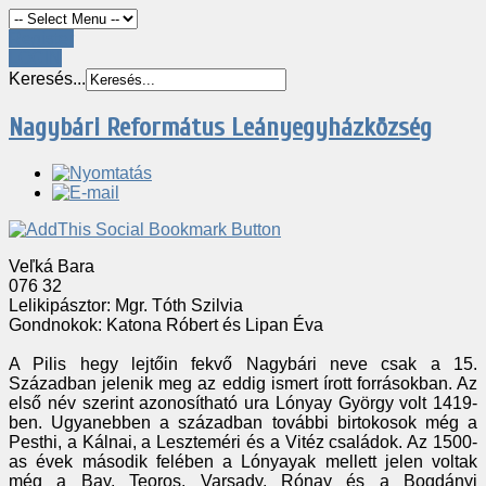
Register
LOGIN
Keresés...
Nagybári Református Leányegyházközség
Veľká Bara
076 32
Lelikipásztor: Mgr. Tóth Szilvia
Gondnokok: Katona Róbert és Lipan Éva
A Pilis hegy lejtőin fekvő Nagybári neve csak a 15.
Században jelenik meg az eddig ismert írott forrásokban. Az
első név szerint azonosítható ura Lónyay György volt 1419-
ben. Ugyanebben a században további birtokosok még a
Pesthi, a Kálnai, a Leszteméri és a Vitéz családok. Az 1500-
as évek második felében a Lónyayak mellett jelen voltak
még a Bay, Teoros, Varsady, Rónay és a Bogdányi