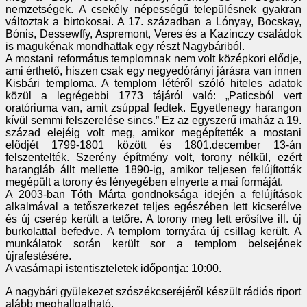
nemzetségek. A csekély népességű településnek gyakran
változtak a birtokosai. A 17. században a Lónyay, Bocskay,
Bónis, Dessewffy, Aspremont, Veres és a Kazinczy családok
is magukénak mondhattak egy részt Nagybáriból.
A mostani református templomnak nem volt középkori elődje,
ami érthető, hiszen csak egy negyedórányi járásra van innen
Kisbári temploma. A templom létéről szóló hiteles adatok
közül a legrégebbi 1773 tájáról való: „Paticsból vert
oratóriuma van, amit zsúppal fedtek. Egyetlenegy harangon
kívül semmi felszerelése sincs.” Ez az egyszerű imaház a 19.
század elejéig volt meg, amikor megépítették a mostani
elődjét 1799-1801 között és 1801.december 13-án
felszentelték. Szerény építmény volt, torony nélkül, ezért
harangláb állt mellette 1890-ig, amikor teljesen felújították
megépült a torony és lényegében elnyerte a mai formáját.
A 2003-ban Tóth Márta gondnoksága idején a felújítások
alkalmával a tetőszerkezet teljes egészében lett kicserélve
és új cserép került a tetőre. A torony meg lett erősítve ill. új
burkolattal befedve. A templom tornyára új csillag került. A
munkálatok során került sor a templom belsejének
újrafestésére.
A vasárnapi istentiszteletek időpontja: 10:00.
A nagybári gyülekezet szószékcseréjéről készült rádiós riport
alább meghallgatható.