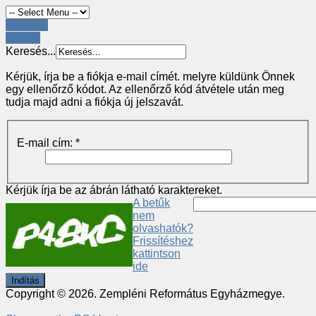
Register
LOGIN
Keresés...
Kérjük, írja be a fiókja e-mail címét. melyre küldünk Önnek
egy ellenőrző kódot. Az ellenőrző kód átvétele után meg
tudja majd adni a fiókja új jelszavát.
E-mail cím:
*
Kérjük írja be az ábrán látható karaktereket.
A betűk
nem
olvashatók?
Frissítéshez
kattintson
ide
Indítás
Copyright © 2026. Zempléni Református Egyházmegye.