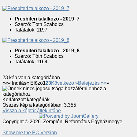
Presbiteri talalkozo - 2019_7
Szerző: Tóth Szabolcs
Találatok: 1197
Presbiteri talalkozo - 2019_8
Szerző: Tóth Szabolcs
Találatok: 1164
23 kép van a kategóriában
«
«« Indítás
« Előző
1
2
3
Következő »
Befejezés »»
»
Korlátozott kategóriák
Összes kép a kategóriában: 3,355
Vissza a képtár áttekintőbe
Copyright © 2026. Zempléni Református Egyházmegye.
Show me the PC Version