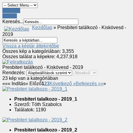
Register
LOGIN
Keresés...
Kezdőlap
» Presbiteri találkozó - Kiskövesd -
2019
Vissza a képtár áttekintőbe
Összes kép a kategóriában: 3,355
Összes találat a képekre: 4,237,918
Presbiteri találkozó - Kiskövesd - 2019
Rendezés:
23 kép van a kategóriában
«
«« Indítás
« Előző
1
2
3
Következő »
Befejezés »»
»
Presbiteri talalkozo - 2019_1
Szerző: Tóth Szabolcs
Találatok: 1190
Presbiteri talalkozo - 2019_2